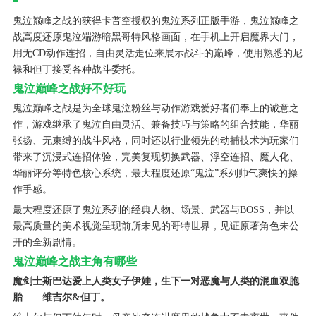
鬼泣巅峰之战的获得卡普空授权的鬼泣系列正版手游，鬼泣巅峰之
战高度还原鬼泣端游暗黑哥特风格画面，在手机上开启魔界大门，
用无CD动作连招，自由灵活走位来展示战斗的巅峰，使用熟悉的尼
禄和但丁接受各种战斗委托。
鬼泣巅峰之战好不好玩
鬼泣巅峰之战是为全球鬼泣粉丝与动作游戏爱好者们奉上的诚意之
作，游戏继承了鬼泣自由灵活、兼备技巧与策略的组合技能，华丽
张扬、无束缚的战斗风格，同时还以行业领先的动捕技术为玩家们
带来了沉浸式连招体验，完美复现切换武器、浮空连招、魔人化、
华丽评分等特色核心系统，最大程度还原“鬼泣”系列帅气爽快的操
作手感。
最大程度还原了鬼泣系列的经典人物、场景、武器与BOSS，并以
最高质量的美术视觉呈现前所未见的哥特世界，见证原著角色未公
开的全新剧情。
鬼泣巅峰之战主角有哪些
魔剑士斯巴达爱上人类女子伊娃，生下一对恶魔与人类的混血双胞
胎——维吉尔&但丁。