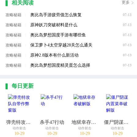
相关阅读
更多
奥比岛手游疲劳值怎么恢复
攻略秘籍
|
07-13
原神妖刀突破材料是什么
攻略秘籍
|
07-13
奥比岛梦想国度手游有哪些鱼
攻略秘籍
|
07-13
保卫萝卜4太空穿越28关怎么通关
攻略秘籍
|
07-13
原神2.8版本有什么新活动
攻略秘籍
|
07-13
奥比岛梦想国度精灵蛋怎么选择
攻略秘籍
|
07-13
每日更新
弹壳特攻队自带作弊窗版
杀手47行动
地狱幸存者破解版
僵尸阴谋内置菜单破解版
动作射击
动作射击
动作射击
动作射击
10-29
10-29
10-29
10-29