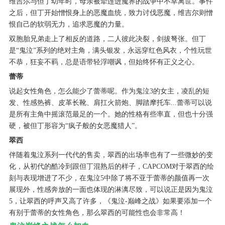
维吉尔与但丁幼年时，母亲被牵连进魔界的战争中不幸离世。事件
之后，但丁开始憎恨身上的恶魔血统，致力讨伐恶魔，维吉尔则憎
恨自己的软弱无力，追求恶魔的力量。
双胞胎兄弟走上了相反的道路，二人彼此决裂，剑拔弩张。但丁
是“鬼泣”系列的绝对主角，满头银发，永远穿红色风衣，个性玩世
不恭，狂妄不羁，总是语带轻浮嘲讽，但始终怀有正义之心。
蕾蒂
说起女性角色，怎么能少了蕾蒂呢。作为鬼泣3的女主，凌乱的短
发、性感热裤、皮革长靴、肩扛火箭炮、脚踏摩托车...蕾蒂可以说
是所有主角中摇滚范最足的一个。她的性格有些率直，但也十分强
硬，被但丁形容为“疯子般的女恶魔猎人”。
翠西
伴随着鬼泣系列一代代的售卖，翠西的出场率也有了一些微妙的变
化，从初代的酷冷到跟但丁混熟后的样子，CAPCOM对于翠西的绘
刻与表现增进了不少，在鬼泣5中除了将不亚于蕾蒂的颜值再一次
展现外，性感奔放的一面也体现的淋漓尽致，可以说正是因为鬼泣
5，让翠西的呼声又高了许多，《鬼泣-巅峰之战》如果要添加一个
有别于蕾蒂的女性角色，那么翠西的可能性也会非常高！