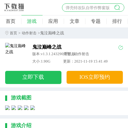
弹壳特攻队自带作弊窗版
杀手47行动
首页
游戏
应用
文章
专题
排行
地狱幸存者破解版
僵尸阴谋内置菜单破解版
>
>鬼泣巅峰之战
首页
动作射击
杀戮之旅3破解版免费
鬼泣巅峰之战
版本:v1.3.1.243290 手机版
类型：动作射击
大小:1.90G
更新：2021-11-19 15:41:49
立即下载
IOS立即预约
游戏截图
游戏介绍