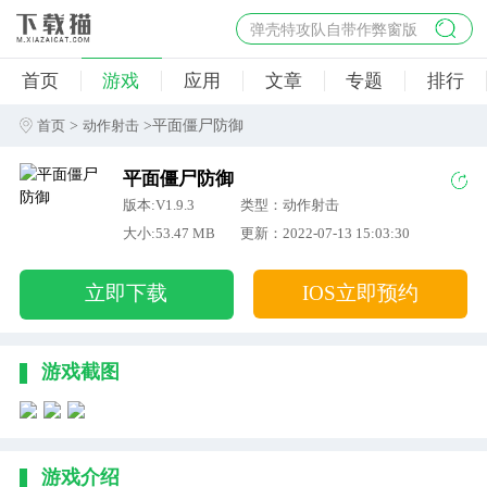
弹壳特攻队自带作弊窗版
杀手47行动
首页
游戏
应用
文章
专题
排行
地狱幸存者破解版
僵尸阴谋内置菜单破解版
>
>平面僵尸防御
首页
动作射击
杀戮之旅3破解版免费
平面僵尸防御
版本:V1.9.3
类型：动作射击
大小:53.47 MB
更新：2022-07-13 15:03:30
立即下载
IOS立即预约
游戏截图
游戏介绍