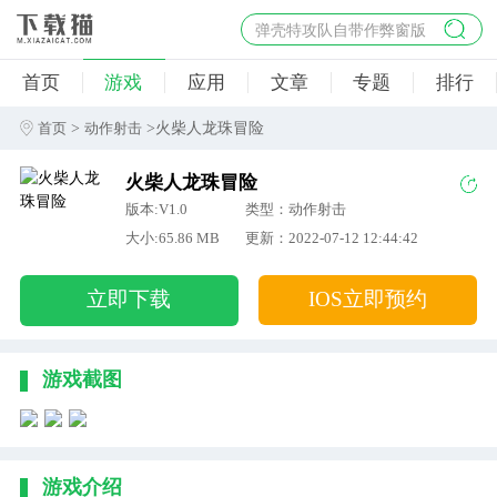
弹壳特攻队自带作弊窗版
杀手47行动
首页
游戏
应用
文章
专题
排行
地狱幸存者破解版
僵尸阴谋内置菜单破解版
>
>火柴人龙珠冒险
首页
动作射击
杀戮之旅3破解版免费
火柴人龙珠冒险
版本:V1.0
类型：动作射击
大小:65.86 MB
更新：2022-07-12 12:44:42
立即下载
IOS立即预约
游戏截图
游戏介绍