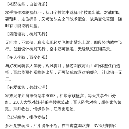
【搭配技能，自创流派】
双手操作双轮盘战斗，从21个技能中选择4个技能出战。对战时既
要预判、走位操作，又考验队友之间战术配合。战局变化莫测，随
时有可能逆转翻盘。
【四段轻功，御雕飞行】
无轻功，不武侠。真实实现轻功飞檐走壁水上漂，四段轻功腾空飞
行。创新设计御雕飞行，空中还可换雕，无缝纵览江湖美景。
【多人坐骑，百变外观】
与好友同骑多人坐骑，观风赏月，畅游剑侠河山！4种体型任由选
择，百款华丽外观推陈出新，还可染成你喜欢的颜色，让你独一无
二。
【有爱家族，共战江湖】
家族兄弟并肩推倒副本BOSS，相聚家族盛宴，每天共享金币分
红。250人大型对战-跨服皇陵家族战，百人阵营对抗，维护家族荣
耀。拜师收徒、情缘作伴，江湖更逍遥。
【江湖纷争，排位竞技】
多种竞技玩法，江湖纷争不断。在白虎堂淘汰赛、3V3联赛排位、