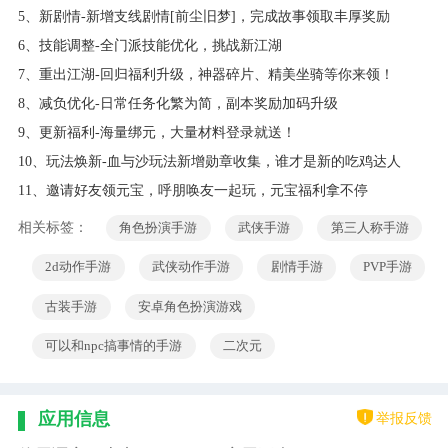
5、新剧情-新增支线剧情[前尘旧梦]，完成故事领取丰厚奖励
6、技能调整-全门派技能优化，挑战新江湖
7、重出江湖-回归福利升级，神器碎片、精美坐骑等你来领！
8、减负优化-日常任务化繁为简，副本奖励加码升级
9、更新福利-海量绑元，大量材料登录就送！
10、玩法焕新-血与沙玩法新增勋章收集，谁才是新的吃鸡达人
11、邀请好友领元宝，呼朋唤友一起玩，元宝福利拿不停
相关标签：
角色扮演手游
武侠手游
第三人称手游
2d动作手游
武侠动作手游
剧情手游
PVP手游
古装手游
安卓角色扮演游戏
可以和npc搞事情的手游
二次元
举报反馈
应用信息