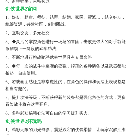
5、多样收集，策略制胜
剑侠世界2官网
1、好友、劲敌、师徒、结拜、结婚、家园、帮派……结交好友，
统筹资源，共建社区，剑指团战。
2、互动交友，多元社交
3、◆灵活的掌控角色进行一场场的冒险，击败更强大的对手就能
够解锁下一阶段的武学功法。
4、不断地进行挑战驰骋武林世界具有专属套路；
5、◆每一次的战斗中逐渐的变强，掉落的各种装备以及武器都能
拾起，自由使用。
6、游戏画面感还是非常魔性的，在角色的操作和玩法上表现都是
相当有趣的。
7、提升功法等级，不断获得新的装备都是强化角色的方式，更多
冒险战斗将在这里开启。
8、多种武功秘籍心法可自由的学习提升实力。
剑侠世界2好玩吗
1、精彩无限的刀光剑影，震撼跌宕的侠骨柔情，让玩家沉醉江湖