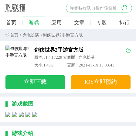
弹壳特攻队自带作弊窗版
杀手47行动
首页
游戏
应用
文章
专题
排行
地狱幸存者破解版
僵尸阴谋内置菜单破解版
>
>剑侠世界2手游官方版
首页
角色扮演
杀戮之旅3破解版免费
剑侠世界2手游官方版
版本:v1.4.17229 安卓版
类型：角色扮演
大小:1.40G
更新：2021-11-19 15:33:43
立即下载
IOS立即预约
游戏截图
游戏介绍