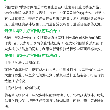
剑侠世界2手游官网版是本次西山居在CJ上发布的重磅手游产品，
游戏继承端游品质和世界观，打造一个不同剧情的rpg大作，精致的
有心场景描绘，带你走进美林美奂古风世界，原汁原味经典武侠还
原，重现经典战斗场面，志同道合盟友相会，逍遥自在浪荡天涯。
剑侠世界2手游官网版游戏介绍：
剑侠世界2是一款由在剑侠情缘系列基础上改编自同名网游的2d动
作类rpg，玩家可以尽情享受对战任务！ 在优化剑侠情缘系列前作
众多核心功能点的同时，利用全新引擎打造极致2d画面质感特效。
剑侠世界2手游官网版游戏亮点：
【生活玩法，江湖百业】
烹饪打铁炼丹药，挖矿伐木钓大鱼。全新资料片“天工开物”推出六
大生活职业，钓鱼烹饪闲游江湖，采集制造打造新装备，打造你的
造物江湖传说。
【宠物伙伴，萌动江湖】
萌趣的宠物伙伴，装配多种技能和属性，可以协助少侠战斗。时刻
贴身跟随少侠，培养伙伴亲密度，解锁探险、闲趣、赠礼等趣味玩
法。