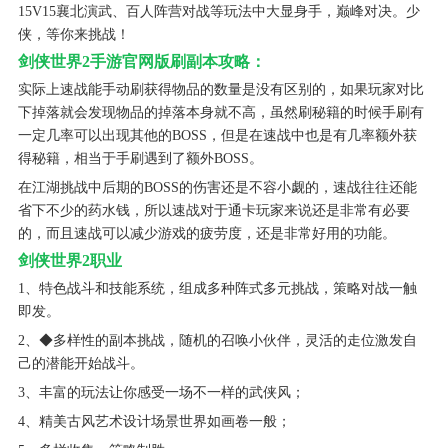
15V15襄北演武、百人阵营对战等玩法中大显身手，巅峰对决。少
侠，等你来挑战！
剑侠世界2手游官网版刷副本攻略：
实际上速战能手动刷获得物品的数量是没有区别的，如果玩家对比
下掉落就会发现物品的掉落本身就不高，虽然刷秘籍的时候手刷有
一定几率可以出现其他的BOSS，但是在速战中也是有几率额外获
得秘籍，相当于手刷遇到了额外BOSS。
在江湖挑战中后期的BOSS的伤害还是不容小觑的，速战往往还能
省下不少的药水钱，所以速战对于通卡玩家来说还是非常有必要
的，而且速战可以减少游戏的疲劳度，还是非常好用的功能。
剑侠世界2职业
1、特色战斗和技能系统，组成多种阵式多元挑战，策略对战一触
即发。
2、◆多样性的副本挑战，随机的召唤小伙伴，灵活的走位激发自
己的潜能开始战斗。
3、丰富的玩法让你感受一场不一样的武侠风；
4、精美古风艺术设计场景世界如画卷一般；