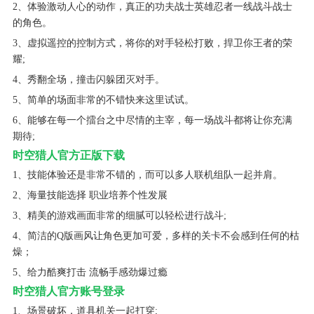
2、体验激动人心的动作，真正的功夫战士英雄忍者一线战斗战士
的角色。
3、虚拟遥控的控制方式，将你的对手轻松打败，捍卫你王者的荣
耀;
4、秀翻全场，撞击闪躲团灭对手。
5、简单的场面非常的不错快来这里试试。
6、能够在每一个擂台之中尽情的主宰，每一场战斗都将让你充满
期待;
时空猎人官方正版下载
1、技能体验还是非常不错的，而可以多人联机组队一起并肩。
2、海量技能选择 职业培养个性发展
3、精美的游戏画面非常的细腻可以轻松进行战斗;
4、简洁的Q版画风让角色更加可爱，多样的关卡不会感到任何的枯
燥；
5、给力酷爽打击 流畅手感劲爆过瘾
时空猎人官方账号登录
1、场景破坏，道具机关一起打穿;