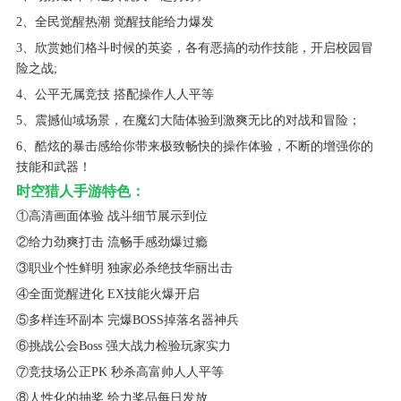
2、全民觉醒热潮 觉醒技能给力爆发
3、欣赏她们格斗时候的英姿，各有恶搞的动作技能，开启校园冒
险之战;
4、公平无属竞技 搭配操作人人平等
5、震撼仙域场景，在魔幻大陆体验到激爽无比的对战和冒险；
6、酷炫的暴击感给你带来极致畅快的操作体验，不断的增强你的
技能和武器！
时空猎人手游特色：
①高清画面体验 战斗细节展示到位
②给力劲爽打击 流畅手感劲爆过瘾
③职业个性鲜明 独家必杀绝技华丽出击
④全面觉醒进化 EX技能火爆开启
⑤多样连环副本 完爆BOSS掉落名器神兵
⑥挑战公会Boss 强大战力检验玩家实力
⑦竞技场公正PK 秒杀高富帅人人平等
⑧人性化的抽奖 给力奖品每日发放