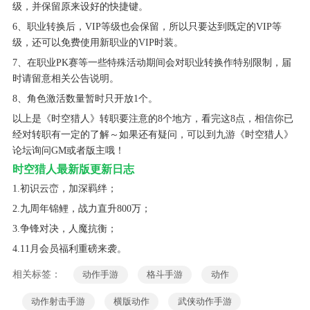
级，并保留原来设好的快捷键。
6、职业转换后，VIP等级也会保留，所以只要达到既定的VIP等
级，还可以免费使用新职业的VIP时装。
7、在职业PK赛等一些特殊活动期间会对职业转换作特别限制，届
时请留意相关公告说明。
8、角色激活数量暂时只开放1个。
以上是《时空猎人》转职要注意的8个地方，看完这8点，相信你已
经对转职有一定的了解～如果还有疑问，可以到九游《时空猎人》
论坛询问GM或者版主哦！
时空猎人最新版更新日志
1.初识云峦，加深羁绊；
2.九周年锦鲤，战力直升800万；
3.争锋对决，人魔抗衡；
4.11月会员福利重磅来袭。
相关标签：
动作手游
格斗手游
动作
动作射击手游
横版动作
武侠动作手游