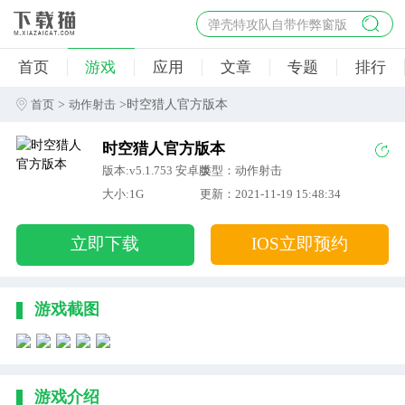
弹壳特攻队自带作弊窗版
杀手47行动
首页
游戏
应用
文章
专题
排行
地狱幸存者破解版
僵尸阴谋内置菜单破解版
>
>时空猎人官方版本
首页
动作射击
杀戮之旅3破解版免费
时空猎人官方版本
版本:v5.1.753 安卓版
类型：动作射击
大小:1G
更新：2021-11-19 15:48:34
立即下载
IOS立即预约
游戏截图
游戏介绍