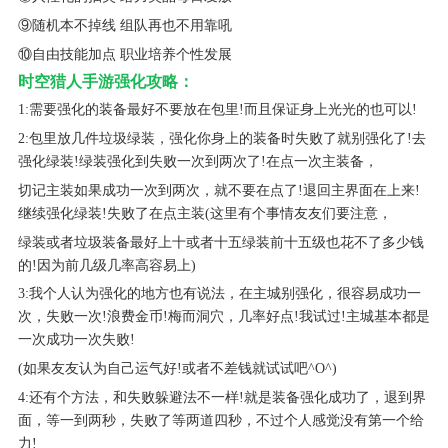
⑨随机本不掉线 组队再也不用靠吼
⑩自由技能加点 职业培养个性发展
时空猎人手游强化攻略：
1:需要强化的装备最好不要放在包里!而且保证身上光光的也可以!
2:包里放几件垃圾绿装，强化你身上的装备时失败了就别强化了!去
强化绿装!绿装强化到失败一次到两次了!在点一次主装备，
切记主装如果成功一次到两次，就不要在点了!退回主界面在上来!
继续强化绿装!失败了在点主装(这里有个事情友友们要注意，
绿装或者垃圾装备最好上十或者十五绿装前十五级也花不了多少钱
的!因为前几级几率高容易上)
3:我个人认为强化的地方也有说法，在主城别强化，很容易成功一
次，失败一次!浪费金币!梅而洞穴，几率好点!我试过!主城基本都是
一次成功一次失败!
(如果友友认为自己运气好!或者不差钱就试试吧^O^)
4:还有个方法，和失败躲避法不一样!就是装备强化成功了，退到界
面，等一到两秒，失败了等两道四秒，不过个人感觉没有第一个给
力!