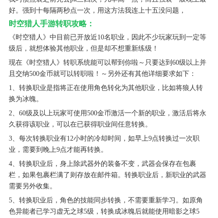
好。强到十每隔两秒点一次，用这方法我连上十五没问题，
时空猎人手游转职攻略：
《时空猎人》中目前已开放近10名职业，因此不少玩家玩到一定等
级后，就想体验其他职业，但是却不想重新练级！
现在《时空猎人》转职系统能可以帮到你啦～只要达到60级以上并
且交纳500金币就可以转职啦！～另外还有其他详细要求如下：
1、转换职业是指将正在使用角色转化为其他职业，比如将狼人转
换为冰魄。
2、60级及以上玩家可使用500金币激活一个新的职业，激活后将永
久获得该职业，可以在已获得职业间任意转换。
3、每次转换职业有12小时的冷却时间，如早上9点转换过一次职
业，需要到晚上9点才能再转换。
4、转换职业后，身上除武器外的装备不变，武器会保存在包裹
栏，如果包裹栏满了则存放在邮件箱。转换职业后，新职业的武器
需要另外收集。
5、转换职业后，角色的技能同步转换，不需要重新学习。如原角
色异能者已学习虚无之球5级，转换成冰魄后就能使用暗影之球5