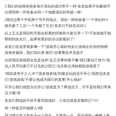
5:我们的游戏有很多地方强化的成功率不一样!友友如果不怕麻烦可
以用同样一件装备在同一个地图强化到等级一样!
(我试过两个手机两个号不同地点，强化一样的装备!一个强化到十
级失败了三次!一个失败了五次!友友们不妨也试试!)
以上五点是我玩时空那会积累的经验和大家分享一下!不知道能不能
帮助到友友们，如果有更好的办法那最好了!
友友们在这里我多嘴一下!游戏开心就好何必让游戏左右你的情绪!
游戏有漏洞，我们找出来!刷它!你看看技术员急不
以前我玩游戏那会也是这样!反正没事闲着干嘛!我们要自己努力!我
也人民币玩家只不过充的少而已!当兵那点津贴都投游戏里了
!我知道有不少人冲了很多很多钱!到最后玩的还不开心!我想说友友
们!游戏游戏!不要让他成为我们的复累!开心就好!
不开心我们就想办法开心!游戏是为了释放压力，可不是给我们带来
压力哦!亲
友友们我说的不好不要骂我就好，小东北就是多嘴而已!^O^
有一种姿态叫做撩人4级
我习惯点装之前先去pk三四次，几率高一点，而且强装一般晚上最