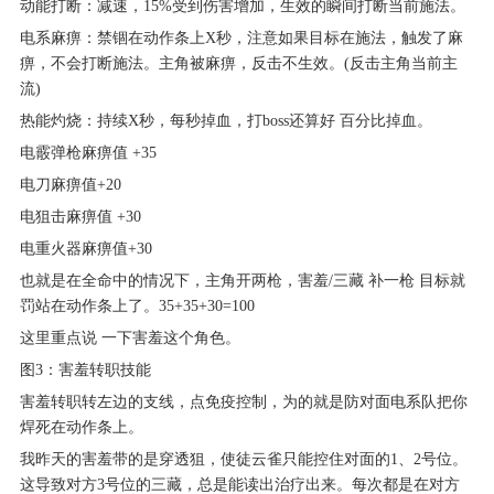
动能打断：减速，15%受到伤害增加，生效的瞬间打断当前施法。
电系麻痹：禁锢在动作条上X秒，注意如果目标在施法，触发了麻
痹，不会打断施法。主角被麻痹，反击不生效。(反击主角当前主
流)
热能灼烧：持续X秒，每秒掉血，打boss还算好 百分比掉血。
电霰弹枪麻痹值 +35
电刀麻痹值+20
电狙击麻痹值 +30
电重火器麻痹值+30
也就是在全命中的情况下，主角开两枪，害羞/三藏 补一枪 目标就
罚站在动作条上了。35+35+30=100
这里重点说 一下害羞这个角色。
图3：害羞转职技能
害羞转职转左边的支线，点免疫控制，为的就是防对面电系队把你
焊死在动作条上。
我昨天的害羞带的是穿透狙，使徒云雀只能控住对面的1、2号位。
这导致对方3号位的三藏，总是能读出治疗出来。每次都是在对方