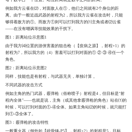
例如我方云雀在⑵，对面敌人在①，他们之间就有2个身位的距
离。由于一般近战武器的射程为2，所以我方云雀在攻击时，只能
够得着敌方的①。而敌方①则可以打到我方的⑴主角或者⑵云雀
——在没有嘲讽等技能效果的干扰下。
图1：距离站位示意图1
由于我方⑷位置的游侠害羞的狙击枪（【疫病之源】，射程+1）的
射程为7，所以我方的（4）害羞可以打到对面的① ② ③ ④任一个
角色。
图2：距离站位示意图2
同样，技能也是有射程，与武器无关，单独计算 。
不同武器的攻击方式
例如主角的热门武器，霰弹枪（俗称喷子）射程是4，但目标是“射
程内全体”——也就是说，主角（或其他拿霰弹枪的角色）站在⑴的
时候，可以打到对面的①-④全体。如果主角站⑵的时候，就只能打
到①-③全体了。
图3：霰弹枪的攻击特性
一般重火器（例外如【碎骨锤-P5】，射程+2）的射程是5，目标