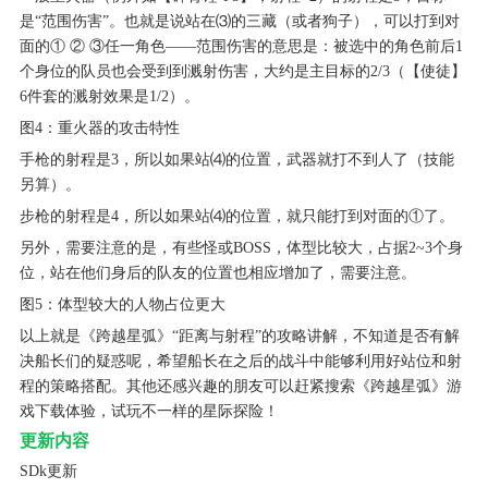
是“范围伤害”。也就是说站在⑶的三藏（或者狗子），可以打到对
面的① ② ③任一角色——范围伤害的意思是：被选中的角色前后1
个身位的队员也会受到到溅射伤害，大约是主目标的2/3（【使徒】
6件套的溅射效果是1/2）。
图4：重火器的攻击特性
手枪的射程是3，所以如果站⑷的位置，武器就打不到人了（技能
另算）。
步枪的射程是4，所以如果站⑷的位置，就只能打到对面的①了。
另外，需要注意的是，有些怪或BOSS，体型比较大，占据2~3个身
位，站在他们身后的队友的位置也相应增加了，需要注意。
图5：体型较大的人物占位更大
以上就是《跨越星弧》“距离与射程”的攻略讲解，不知道是否有解
决船长们的疑惑呢，希望船长在之后的战斗中能够利用好站位和射
程的策略搭配。其他还感兴趣的朋友可以赶紧搜索《跨越星弧》游
戏下载体验，试玩不一样的星际探险！
更新内容
SDk更新