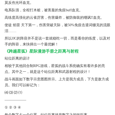
莫反伤光环血克。
电系队强，全程打木桩，被害羞的免疫buff血克。
高练度高强化的云雀厉害，伤害爆炸，被防御装的嘲讽T血克。
使徒 焰雷 天下第一，伤害突破天际，被50%免疫击退词缀克的流眼
泪........
所以JJC的阵容并不是说一套就稳吃一切，而是看你的练度，以及对
手的阵容，来抉择出一个最优解！
《跨越星弧》星际漫游手册之距离与射程
站位距离的设计
相较于其他回合制RPG游戏，星弧的战斗系统确实有着许多的亮
点。其中之一，就是这个站位距离和武器射程的设计！
战斗画面如下数字示意图图所示。上方是我方成员，下方是敌方成
员。我们可以标记为：
⑷ ⑶ ⑵ ⑴
——————
① ② ③ ④
每个数字占一个位置。站位距离就是数字之间的距离。