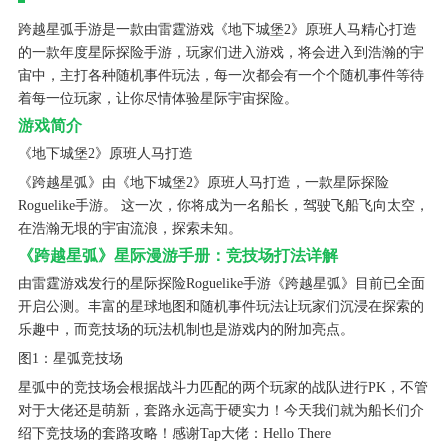
跨越星弧手游是一款由雷霆游戏《地下城堡2》原班人马精心打造
的一款年度星际探险手游，玩家们进入游戏，将会进入到浩瀚的宇
宙中，主打各种随机事件玩法，每一次都会有一个个随机事件等待
着每一位玩家，让你尽情体验星际宇宙探险。
游戏简介
《地下城堡2》原班人马打造
《跨越星弧》由《地下城堡2》原班人马打造，一款星际探险
Roguelike手游。 这一次，你将成为一名船长，驾驶飞船飞向太空，
在浩瀚无垠的宇宙流浪，探索未知。
《跨越星弧》星际漫游手册：竞技场打法详解
由雷霆游戏发行的星际探险Roguelike手游《跨越星弧》目前已全面
开启公测。丰富的星球地图和随机事件玩法让玩家们沉浸在探索的
乐趣中，而竞技场的玩法机制也是游戏内的附加亮点。
图1：星弧竞技场
星弧中的竞技场会根据战斗力匹配的两个玩家的战队进行PK，不管
对于大佬还是萌新，套路永远高于硬实力！今天我们就为船长们介
绍下竞技场的套路攻略！感谢Tap大佬：Hello There