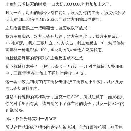
主角和云雀快死的时候 一口大奶7000 8000的群加加上来了。
时间一久，对面的输出位都在罚站，没人打你的主角，(没办法触发
反击)再加上偶尔的MISS 就会导致对方的输出位脱控。
之后给害羞换上一把电狙击，就变成以下战局：
我方主角嘲讽，双方云雀开加速，对方主角攻击，我方主角反击
+35电积累，我方三藏加血，对方攻击，我主角反击+70，然后使徒
害羞补一枪电积累+100，至此对方3人全进入麻痹状态。
而且触发麻痹的瞬间对方主角反击就不生效
剩下就是打木桩了，使徒云雀砍一刀连击一刀 对面就是2人叠加40
电，三藏/害羞在主角上子弹的时候攻击补充。
这一套比较克制现在的主角反击(麻痹主角被动不生效)，以及强势
的云雀切后排能力。
但是！转统御的莫和狗子，血克一切AOE。所以注意了，如果看到
你的对手里面有莫，请自觉的下了你主角的喷子，以及一切AOE的
套路/装备。
图4：反伤光环克制一切AOE
所以这样就形成了很多的克制与被克制。主角T霰弹枪强，被黑妹