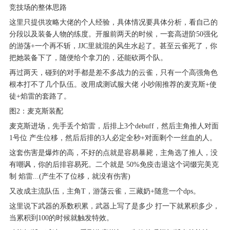
竞技场的整体思路
这里只提供攻略大佬的个人经验，具体情况要具体分析，看自己的
分段以及装备人物的练度。开服前两天的时候，一套高进阶50强化
的游荡+一个再不斩，JJC里就混的风生水起了。甚至云雀死了，你
把她装备下了，随便给个拿刀的，还能砍两个队。
再过两天，碰到的对手都是差不多战力的云雀，只有一个高强角色
根本打不了几个队伍。改用成测试服大佬 小吵闹推荐的麦克斯+使
徒+焰雷的套路了。
图2：麦克斯装配
麦克斯进场，先手丢个焰雷，后排上3个debuff，然后主角推人对面
1号位 产生位移，然后后排的3人必定全秒+对面剩个一丝血的人。
这套伤害是爆炸的高，不好的点就是容易暴毙，主角选了推人，没
有嘲讽，你的后排容易死。二个就是 50%免疫击退这个词缀完美克
制 焰雷...(产生不了位移，就没有伤害)
又改成主流队伍，主角T，游荡云雀，三藏奶+随意一个dps。
这里说下武器的系数积累，武器上写了是多少 打一下就累积多少，
当累积到100的时候就触发特效。