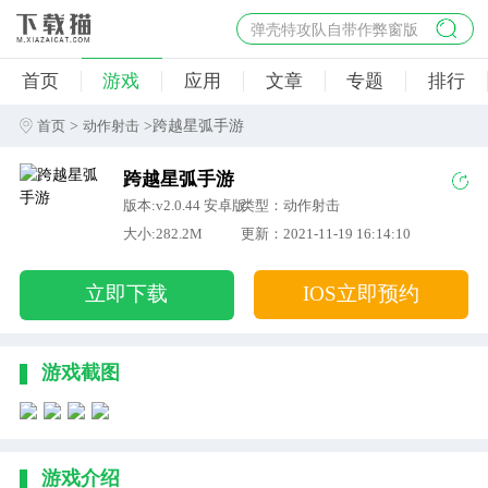
弹壳特攻队自带作弊窗版
杀手47行动
首页
游戏
应用
文章
专题
排行
地狱幸存者破解版
僵尸阴谋内置菜单破解版
>
>跨越星弧手游
首页
动作射击
杀戮之旅3破解版免费
跨越星弧手游
版本:v2.0.44 安卓版
类型：动作射击
大小:282.2M
更新：2021-11-19 16:14:10
立即下载
IOS立即预约
游戏截图
游戏介绍