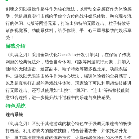
剑魂之刃以微操作格斗作为核心玩法，以带动全身感官作为体验感
受，凭借超真实打击感给予你全方位的战斗娱乐体验。融合现今流
行的休闲、Q版等网游元素，打造出独特的无限连击、粒子特效等
诸多视觉系、功能系猛料，给予你眼、手、心三重最极致的娱乐享
受！
游戏介绍
《剑魂之刃》采用全新优化Cocos2d-x开发引擎[4] ，在保留了传统
网游的经典玩法外，结合当今休闲、Q版等网游流行元素，并加入
独特的无限连击、迷宫副本、粒子特效等诸多视觉系、功能系猛
料。游戏以无限连击格斗作为核心玩法，强调体验者的全身感官，
以及超真实打击感的游戏战斗体验。玩家除了可以利用超炫技能进
行无限连击、还可以使用如“上挑”、“跳闪”、“连击”等衔接技能随
意组合连招，进一步提升战斗过程中的乐趣与爽快感受。
特色系统
连击系统
《剑魂之刃》区别于其他游戏的核心特色在于强调无限连击的畅快
打击感。利用游戏内的超炫技能，结合普通攻击，并依托如升龙
斩、挑刀等衔接技组成的连击招式，让操作者体验到的不仅仅是伤