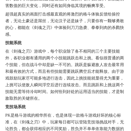
害数值的巨大变化，同时还有如同身临其境的畅爽享受。
超强超真实的画面打击感最直观的将激烈的格斗体验反馈给操控
者，无论土豪还是屌丝，无论汉子还是妹子，只要你有一颗够勇敢
的心，都能在《剑魂之刃》中体验到刀刀急袭、拳拳到肉的杀戮快
感。
技能系统
在《剑魂之刃》游戏中，每个职业除了各不相同的三个主要技能
外，各职业都有通用的两个小技能跳跃击和上挑。看似很普通的两
个技能，但在战斗中却是缺一不可的。跳跃是躲避敌人攻击最常用
和最有效的方式，而且有些技能需要跳跃腾空后才能释放。由于游
戏鼓励玩家尽可能多地进行连击，因此上挑技能就显得尤为重要，
上挑可以使敌人瞬间浮空后进行连续攻击。而且跳跃和上挑这两个
技能无需等待冷却时间。如何恰到好处的运用适当的技能，才是制
敌取胜的关键所在。
竞技场系统
PK是格斗游戏的精华所在，也是体现一款格斗游戏好坏的核心标
准，在《剑魂之刃》中，玩家每日都可以登陆竞技场挑战对手，无
论胜负，都会获得相应的不同奖励，胜负并不单单依靠能力数据的