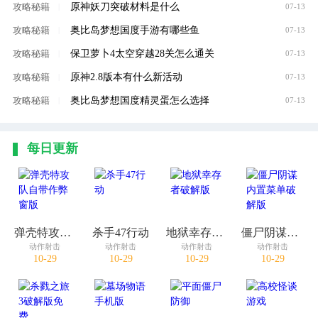
原神妖刀突破材料是什么
攻略秘籍
|
07-13
奥比岛梦想国度手游有哪些鱼
攻略秘籍
|
07-13
保卫萝卜4太空穿越28关怎么通关
攻略秘籍
|
07-13
原神2.8版本有什么新活动
攻略秘籍
|
07-13
奥比岛梦想国度精灵蛋怎么选择
攻略秘籍
|
07-13
每日更新
弹壳特攻队自带作弊窗版
杀手47行动
地狱幸存者破解版
僵尸阴谋内置菜单破解版
动作射击
动作射击
动作射击
动作射击
10-29
10-29
10-29
10-29