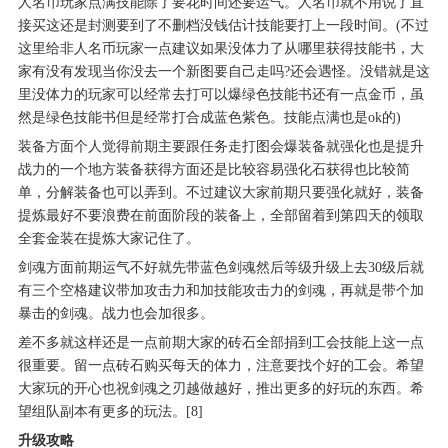
人名币玩家点满技能除了要花时间还要运气。人名币就不用说了直
接买这还是封测要到了不删档没钱估计技能要打上一段时间。(不过
这里给非人名币玩家一点建议如果没体力了从哪里获得技能书，大
家有没有发现当你没去一个新图要自己走吗?还会遇怪。没错就是这
里没体力的玩家可以经常去打可以爆绿色技能书还有一点金币，虽
然是绿色技能书但是经常打合成蓝色紫色。技能点满也是ok的)
装备方面个人觉得前期主要跟任务走打图会爆装备就强化也是提升
战力的一个地方装备获得方面还是比较容易强化石获得也比较简
单，分解装备也可以弄到。不过建议大家前期只要强化就好，装备
提炼最好不要浪费在前面阶段的装备上，全部留着到第四天的领取
全套金装在提炼大家记住了。
剑魂方面前期运气不好就先带蓝色剑魂然后等级升级上去30级后就
有三个空格建议带加攻击力和加技能攻击力的剑魂，再就是带个加
暴击的剑魂。战力也会加很多。
差不多就这样还是一点前期大家的砖石全部捐到工会技能上这一点
很重要。留一点砖石购买每天的体力，注意要找个好的工会。希望
大家玩的开心也祝剑魂之刃越做越好，推出更多的好玩的东西。希
望组队副本有更多的玩法。[8]
升级攻略