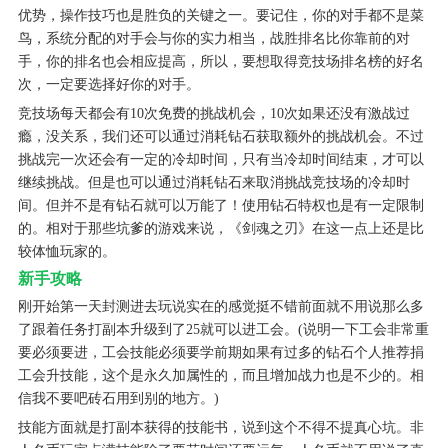
优势，操作技巧也是胜负的关键之一。要记住，你的对手都不是菜
鸟，系统分配的对手会与你的实力相当，战胜排名比你靠前的对
手，你的排名也会相应提高，所以，要想取得竞技场排名榜的好名
次，一定要选择好你的对手。
竞技场每天都会有10次免费的挑战机会，10次如果还没有激战过
瘾，没关系，我们还可以通过消耗钻石获取额外的挑战机会。不过
挑战完一次还会有一定的冷却时间，只有当冷却时间结束，才可以
继续挑战。但是也可以通过消耗钻石来取消挑战竞技场的冷却时
间。但并不是有钻石就可以万能了！使用钻石特权也是有一定限制
的。相对于那些坑爹的游戏来说，《剑魂之刃》在这一点上还是比
较体恤玩家的。
新手攻略
刚开始第一天封测进去玩说实在的感觉挺不错前面就不用说那么多
了跟着任务打副本升级到了25就可以进工会。(说明一下工会非常重
要必须要进，工会技能必须要学前期如果有过多的钻石个人推荐捐
工会升技能，这个是永久加属性的，而且增加战力也是不少的。相
信我不要吧砖石用到别的地方。)
技能方面就是打副本获得的技能书，说到这个不得不提真心坑。非