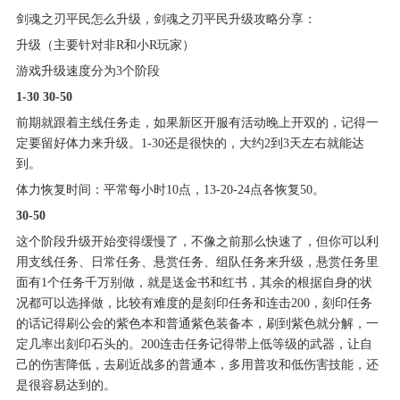
剑魂之刃平民怎么升级，剑魂之刃平民升级攻略分享：
升级（主要针对非R和小R玩家）
游戏升级速度分为3个阶段
1-30 30-50
前期就跟着主线任务走，如果新区开服有活动晚上开双的，记得一
定要留好体力来升级。1-30还是很快的，大约2到3天左右就能达
到。
体力恢复时间：平常每小时10点，13-20-24点各恢复50。
30-50
这个阶段升级开始变得缓慢了，不像之前那么快速了，但你可以利
用支线任务、日常任务、悬赏任务、组队任务来升级，悬赏任务里
面有1个任务千万别做，就是送金书和红书，其余的根据自身的状
况都可以选择做，比较有难度的是刻印任务和连击200，刻印任务
的话记得刷公会的紫色本和普通紫色装备本，刷到紫色就分解，一
定几率出刻印石头的。200连击任务记得带上低等级的武器，让自
己的伤害降低，去刷近战多的普通本，多用普攻和低伤害技能，还
是很容易达到的。