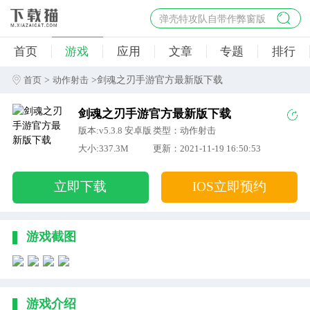
弹壳特攻队自带作弊窗版
杀手47行动
首页
游戏
应用
文章
专题
排行
地狱幸存者破解版
僵尸阴谋内置菜单破解版
>
>剑魂之刃手游官方最新版下载
首页
动作射击
杀戮之旅3破解版免费
剑魂之刃手游官方最新版下载
版本:v5.3.8 安卓版
类型：动作射击
大小:337.3M
更新：2021-11-19 16:50:53
立即下载
IOS立即预约
游戏截图
游戏介绍