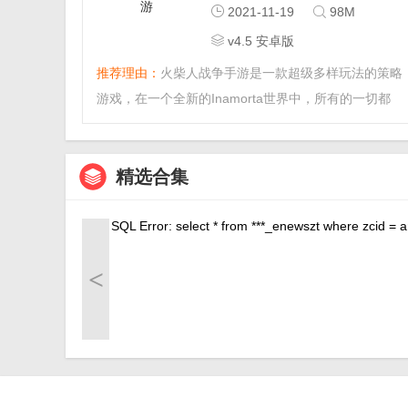
2021-11-19
98M
v4.5 安卓版
推荐理由：
火柴人战争手游是一款超级多样玩法的策略
游戏，在一个全新的Inamorta世界中，所有的一切都
是靠战争来解决。独特的工艺，制作出各种强力的武
器，还有不同的国家战术，在这里人人都会有独特的战
精选合集
争以及生活的方式。...
SQL Error: select * from ***_enewszt where zcid = a
<