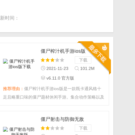
新时间：
僵尸榨汁机手游ios版
下载
下载
2021-11-23
101.2M
v6.11.0 官方版
推荐理由：
僵尸榨汁机手游ios版是一款既卡通风格十
足且略重口味的僵尸题材休闲手游。集合动作策略以及
搞怪为一体，题材重口味但是玩起来却很欢乐！玩家要
扮演的就是这位热衷于把僵尸制成冰沙的重口味外星
僵尸射击与防御无敌
人。...
版
下载