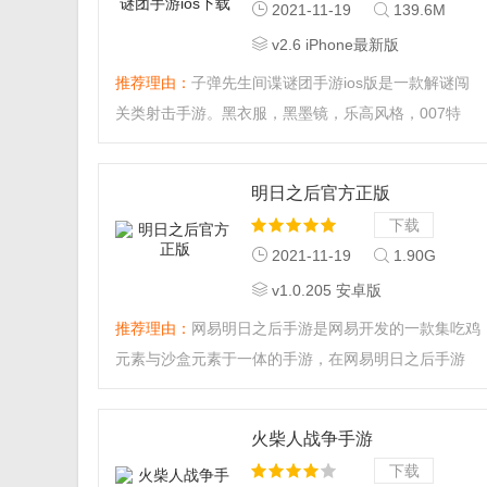
2021-11-19
139.6M
v2.6 iPhone最新版
推荐理由：
子弹先生间谍谜团手游ios版是一款解谜闯
关类射击手游。黑衣服，黑墨镜，乐高风格，007特
工，枪战，这就是这款游戏的主格风调，快来下载体验
射击的快感吧。...
明日之后官方正版
下载
2021-11-19
1.90G
v1.0.205 安卓版
推荐理由：
网易明日之后手游是网易开发的一款集吃鸡
元素与沙盒元素于一体的手游，在网易明日之后手游
中，玩家可以通过收集物品来制造资源，类似于我的世
界，然后再利用这些资源来对即将面临的威胁进行抵
火柴人战争手游
抗，可以说给了玩家全新的吃鸡体验，来吧，在网易明
下载
日之后手游中体验全新的生存快感。...