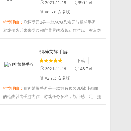
2021-11-19
990.1M
v8.6.8 安卓版
推荐理由：
崩坏学园2是一款ACG风格无节操的手游，
游戏作为近未来学园都市背景的横版动作游戏，有着数
百关卡，数百装备，数百服饰与角色搭配，一线声优出
演……啊~讨厌，狗修金萨麻，已经忍不住了啦，再不
狙神荣耀手游
来陪人家玩，人家的节操就要溢出来了哦~！...
下载
2021-11-19
148.7M
v2.7.3 安卓版
推荐理由：
狙神荣耀手游是一款拥有顶级3D战斗画面
的枪战射击手游力作，游戏任务多样，战斗感十足，拥
有顶级的3D射击对抗场面，更有全球同步的热血PK，
喜欢的玩家快来游戏中畅享绝佳的射击游戏体验吧。...