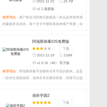
2021-11-22
24.7M
v1.2 最新版
推荐理由：
僵尸射击与防御无敌版是一款玩起来很带感
的像素射击游戏，每个关卡中都有着各种僵尸来袭，你
需要阻挡它们，颇有一夫当关，万僵莫开之勇，感兴趣
的小伙伴快来下载吧。...
阿瑞斯病毒iOS免费版
下载
2021-11-19
216M
v1.0.16（40） 官方版
推荐理由：
阿瑞斯病毒手游拥有非常写实的画风，这是
一款求生冒险游戏，游戏非常的紧张刺激，你将可以选
择角色来参与这场末日冒险，你可以和其他玩家组队，
在这个末日来搜寻游戏物资，击退僵尸，感受畅快指尖
崩坏学园2
操作。...
下载