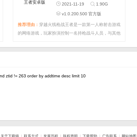
2021-11-19
1.90G
利。...
v1.0.200.500 官方版
推荐理由：
穿越火线枪战王者是一款第一人称射击游戏
的网络游戏，玩家扮演控制一名持枪战斗人员，与其他
玩家进行械斗，本游戏具有轻松耐玩，容易上手的玩法
特性，用户交互界面细腻精美，给玩家带来不一样的视
觉体验。...
nd ztid != 263 order by addtime desc limit 10
关于下载猫
|
联系方式
|
发展历程
|
版权声明
|
下载帮助
|
广告联系
|
网站地图