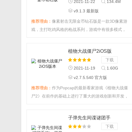
2021-11-22
134.4M
v9.1.3 最新版
推荐理由：
像素射击无限金币钻石版是一款3D像素游
戏，主打吃鸡风格的枪战系列，游戏中有很多模式，
PVP、PVE等等，还有许多活动给玩家送温暖哦，喜欢
的小伙伴可不要错过。...
植物大战僵尸2iOS版
本
下载
2021-11-19
1.60G
v2.7.5.540 官方版
推荐理由：
作为Popcap的最新看家游戏《植物大战僵
尸2》在前作的基础上进行了重大的游戏创新和开发，
并不是简单的对前作的剧情拓展和延伸，而是通过更加
新鲜有趣的元素向玩家展示该作的与众不同上膛待
子弹先生间谍谜团手
发。...
游ios下载
下载