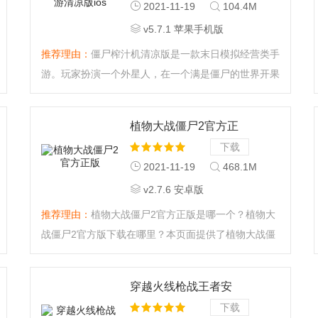
2021-11-19
104.4M
v5.7.1 苹果手机版
推荐理由：
僵尸榨汁机清凉版是一款末日模拟经营类手
游。玩家扮演一个外星人，在一个满是僵尸的世界开果
汁店，果汁原材料就是僵尸，所以抓捕更多不同种类的
僵尸来增加自己果汁的种类，扩充经营吧。...
植物大战僵尸2官方正
版
下载
2021-11-19
468.1M
v2.7.6 安卓版
推荐理由：
植物大战僵尸2官方正版是哪一个？植物大
战僵尸2官方版下载在哪里？本页面提供了植物大战僵
尸2官方网站版本，最出色的塔防对战，最熟悉的植物
大战僵尸玩法上线，全新满阶植物，多种不同的植物射
穿越火线枪战王者安
手都将会为你所用。更多不同的对战玩法，需要你不断
卓版
下载
升级植物等级，获取更多阳光，才能赢得最终的胜