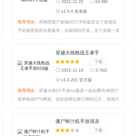
2021-11-22
64.9M
v1.0.4 安卓版
推荐理由：
奔跑吧僵尸食物2021手机版是这个游戏在
手机端更新的全新版本，从端游到手游，这个游戏一直
人气极高，虽然画质低劣，操作简单，但胜在玩法给
力。具体的玩法等大家进入游戏后就能很快上手了。燥
穿越火线枪战王者手
起来奔跑吧。...
游IOS版
下载
2021-11-19
3.76G
v1.0.201 官方版
推荐理由：
穿越火线CF手游ios版是一款由腾讯倾情打
造的枪战FPS网游。这款游戏玩家们期待已久，游戏大
程度的保留了公平竞技性，没有强制的付费和乏味的养
成，而且游戏完美复刻了多个端游的模式，并引入了全
僵尸榨汁机手游清凉
新的休闲模式，随时随地拿起手机射一发。...
版ios
下载