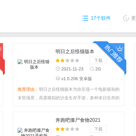
17个软件
更
明日之后怪猫版本
下载
2021-11-23
2G
v1.0.206 安卓版
推荐理由：
明日之后怪猫版本为你呈现一个电影级别的
末世场景，高度模拟的沙盒生存手游，多种末日生存的
玩法，玩家们可以在这里自由体验最为丰富的生存之
旅，这是一片最后的避难所，更多的幸存者，将会在你
奔跑吧僵尸食物2021
的求生之路上遇到，一切总会有办法解决。...
手机版
下载