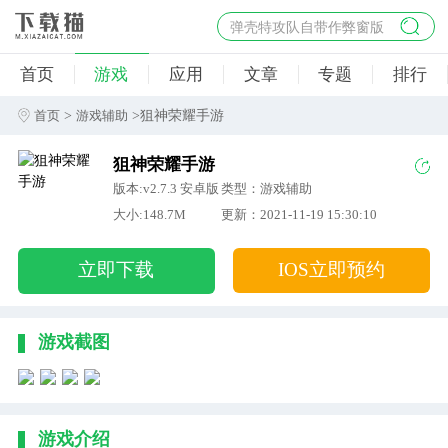
弹壳特攻队自带作弊窗版
杀手47行动
首页
游戏
应用
文章
专题
排行
地狱幸存者破解版
僵尸阴谋内置菜单破解版
>
>狙神荣耀手游
首页
游戏辅助
杀戮之旅3破解版免费
狙神荣耀手游
版本:v2.7.3 安卓版
类型：游戏辅助
大小:148.7M
更新：2021-11-19 15:30:10
立即下载
IOS立即预约
游戏截图
游戏介绍