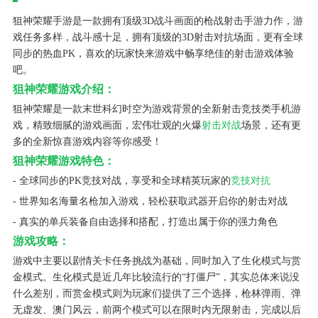
狙神荣耀手游是一款拥有顶级3D战斗画面的枪战射击手游力作，游
戏任务多样，战斗感十足，拥有顶级的3D射击对抗场面，更有全球
同步的热血PK，喜欢的玩家快来游戏中畅享绝佳的射击游戏体验
吧。
狙神荣耀游戏介绍：
狙神荣耀是一款末世科幻时空为游戏背景的全新射击竞技类手机游
戏，精致细腻的游戏画面，宏伟壮观的火爆
射击对战
场景，还有更
多的全新惊喜游戏内容等你感受！
狙神荣耀游戏特色：
- 全球同步的PK竞技对战，享受和全球精英玩家的
竞技对抗
- 世界知名海量名枪加入游戏，轻松获取武器开启你的射击对战
- 真实的单兵装备自由选择和搭配，打造出属于你的强力角色
游戏攻略：
游戏中主要以剧情关卡任务挑战为基础，同时加入了生化模式与赏
金模式。生化模式是近几年比较流行的“打僵尸”，其实总体来说没
什么差别，而赏金模式则为玩家们提供了三个选择，枪林弹雨、弹
无虚发、澳门风云，前两个模式可以在限时内无限射击，完成以后