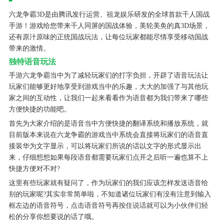
六龙争霸3D是由腾讯发行运营、祖龙娱乐研发的全球首款千人国战
手游！游戏给您带来千人同屏的国战体验，美轮美奂的真3D场景，
还有原汁原味的正统国战玩法，让每位玩家都能尽情享受移动国战
带来的激情。
独特语音玩法
手游六龙争霸当中为了减轻玩家们的打字负担，开辟了语音玩法让
玩家们能够更好地享受到游戏当中的乐趣，大大的加强了与其他玩
家之间的互动性，让我们一起来看看作为语音都为我们带来了哪些
方便快捷的功能吧。
首先为大家介绍的是语音当中方便快捷的翻译系统和播放系统，就
目前版本来说在六龙争霸的游戏当中系统会直接将玩家们的语音直
接装华为文字显示，可以将玩家们所说的话以文字的形式显示出
来，仔细想想如果每段语音都需要玩家们点开之后听一遍也算不上
快捷方便对不对?
这里有些玩家就有疑问了，作为玩家们的我们应该怎样发送语音给
别的玩家呢?其实非常简单啦，不知道诸位玩家们有没有注意到输入
框左边的语音符号，点击语音符号再按住说话就可以为小伙伴们轻
松的分享你想要说的话了哦。