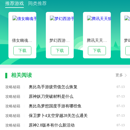
推荐游戏
同类推荐
倩女幽魂手游官服版本
梦幻西游手游客户端下载
腾讯天天狼人杀官方安卓版
下载
下载
下载
相关阅读
更多
奥比岛手游疲劳值怎么恢复
攻略秘籍
|
07-13
原神妖刀突破材料是什么
攻略秘籍
|
07-13
奥比岛梦想国度手游有哪些鱼
攻略秘籍
|
07-13
保卫萝卜4太空穿越28关怎么通关
攻略秘籍
|
07-13
原神2.8版本有什么新活动
攻略秘籍
|
07-13