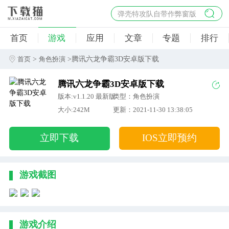
弹壳特攻队自带作弊窗版
杀手47行动
首页
游戏
应用
文章
专题
排行
地狱幸存者破解版
僵尸阴谋内置菜单破解版
>
>腾讯六龙争霸3D安卓版下载
首页
角色扮演
杀戮之旅3破解版免费
腾讯六龙争霸3D安卓版下载
版本:v1.1.20 最新版
类型：角色扮演
大小:242M
更新：2021-11-30 13:38:05
立即下载
IOS立即预约
游戏截图
游戏介绍