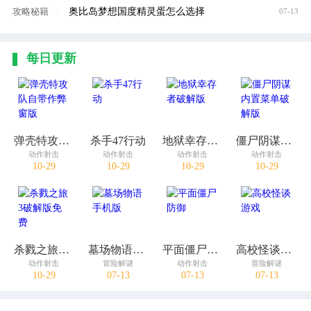
奥比岛梦想国度精灵蛋怎么选择
攻略秘籍
|
07-13
每日更新
弹壳特攻队自带作弊窗版
杀手47行动
地狱幸存者破解版
僵尸阴谋内置菜单破解版
动作射击
动作射击
动作射击
动作射击
10-29
10-29
10-29
10-29
杀戮之旅3破解版免费
墓场物语手机版
平面僵尸防御
高校怪谈游戏
动作射击
冒险解谜
动作射击
冒险解谜
10-29
07-13
07-13
07-13