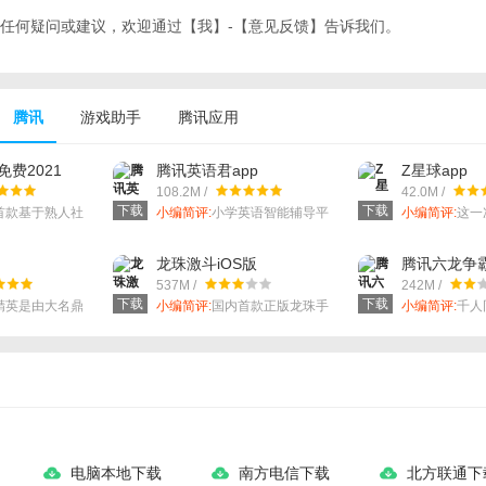
任何疑问或建议，欢迎通过【我】-【意见反馈】告诉我们。
腾讯
游戏助手
腾讯应用
费2021
腾讯英语君app
Z星球app
108.2M /
42.0M /
下载
下载
首款基于熟人社
小编简评:
小学英语智能辅导平
小编简评:
这一
五音不全？也
台。
学。
龙珠激斗iOS版
腾讯六龙争
载
537M /
242M /
下载
下载
精英是由大名鼎
小编简评:
国内首款正版龙珠手
小编简评:
千人
研发的射击策略
游，全龙珠战士热血回归！
手游，还原震
之前某吃鸡手游
家都懂得
电脑本地下载
南方电信下载
北方联通下