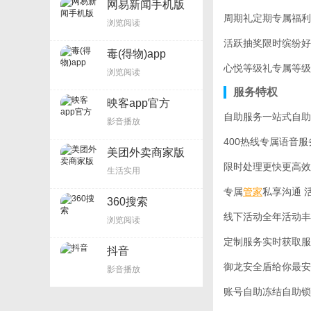
网易新闻手机版
周期礼定期专属福利
浏览阅读
活跃抽奖限时缤纷好
毒(得物)app
心悦等级礼专属等级
浏览阅读
服务特权
映客app官方
自助服务一站式自助
影音播放
400热线专属语音
美团外卖商家版
限时处理更快更高效
生活实用
专属
管家
私享沟通 
360搜索
线下活动全年活动丰
浏览阅读
定制服务实时获取服
抖音
御龙安全盾给你最安
影音播放
账号自助冻结自助锁