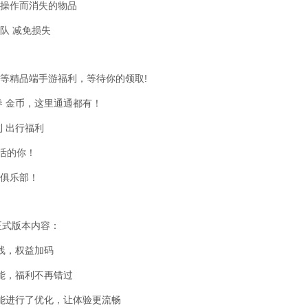
操作而消失的物品
队 减免损失
CF等精品端手游福利，等待你的领取!
券 金币，这里通通都有！
利 出行福利
生活的你！
悦俱乐部！
67正式版本内容：
线，权益加码
能，福利不再错过
能进行了优化，让体验更流畅