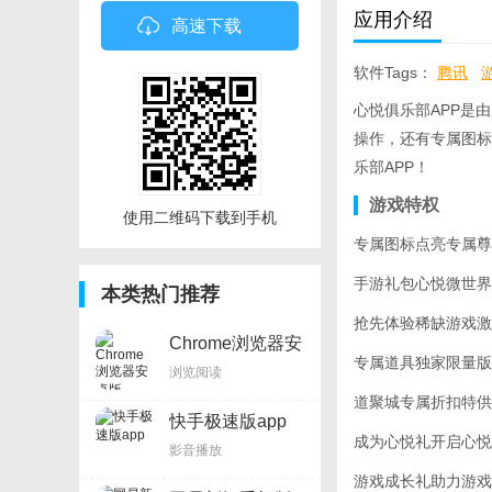
应用介绍
高速下载
软件Tags：
腾讯
心悦俱乐部APP是
操作，还有专属图标
乐部APP！
游戏特权
使用二维码下载到手机
专属图标点亮专属尊
手游礼包心悦微世界
本类热门推荐
抢先体验稀缺游戏激
Chrome浏览器安
卓版
专属道具独家限量版
浏览阅读
道聚城专属折扣特供
快手极速版app
成为心悦礼开启心悦
影音播放
游戏成长礼助力游戏