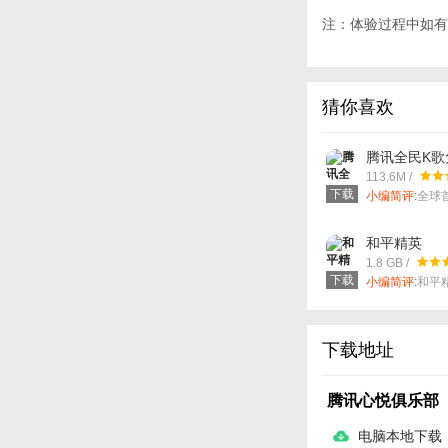
注：体验过程中如有
猜你喜欢
腾讯全民K歌免
113.6M /
下载
小编简评:
全球
交的K歌软件，
能轻松唱歌。
和平精英
1.8 GB /
下载
小编简评:
和平
鼎的腾讯自主
游戏。跟鹅厂
的关系相信大
下载地址
腾讯心悦俱乐部
电脑本地下载