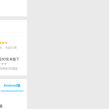
次，为自己而
霸3D安卓版下
同屏的3D国战
撼国战场面。
Android版
载