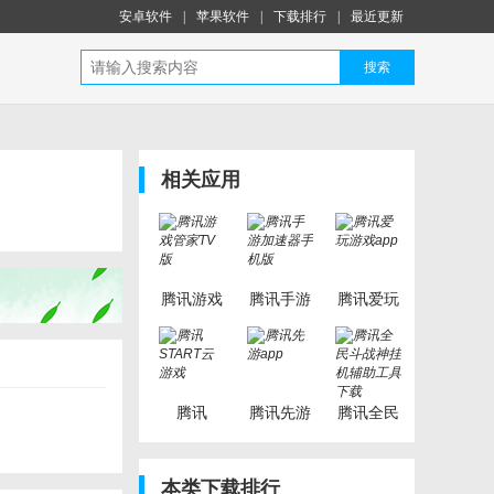
安卓软件
|
苹果软件
|
下载排行
|
最近更新
搜索
相关应用
腾讯游戏
腾讯手游
腾讯爱玩
管家TV版
加速器手
游戏app
机版
腾讯
腾讯先游
腾讯全民
START云
app
斗战神挂
游戏
机辅助工
本类下载排行
具下载