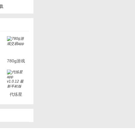
载
780g游戏
交易app
代练星
app
v1.0.12
最新手机
版