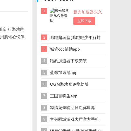
1
极光加速器永久
免费版
立即下载
员们进行游戏的
用腾讯心悦俱
逃跑超玩盒(逃跑吧少年解封
2
神器)
城管coc辅助app
3
猎豹加速器下载安装
4
蓝鲸加速器app
5
OGM游戏盒免赞助版
6
三国百晓生app
7
凉情龙哥辅助器迷你世界
8
宜兴同城游戏大厅官方手机
9
版