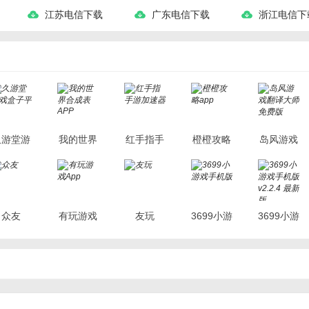
江苏电信下载
广东电信下载
浙江电信下
久游堂游
我的世界
红手指手
橙橙攻略
岛风游戏
戏盒子平
合成表
游加速器
app
翻译大师
台
APP
免费版
众友
有玩游戏
友玩
3699小游
3699小游
App
戏手机版
戏手机版
v2.2.4 最
新版