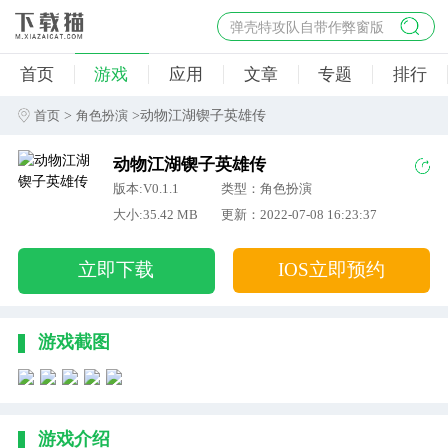
弹壳特攻队自带作弊窗版
杀手47行动
首页
游戏
应用
文章
专题
排行
地狱幸存者破解版
僵尸阴谋内置菜单破解版
>
>动物江湖锲子英雄传
首页
角色扮演
杀戮之旅3破解版免费
动物江湖锲子英雄传
版本:V0.1.1
类型：角色扮演
大小:35.42 MB
更新：2022-07-08 16:23:37
立即下载
IOS立即预约
游戏截图
游戏介绍