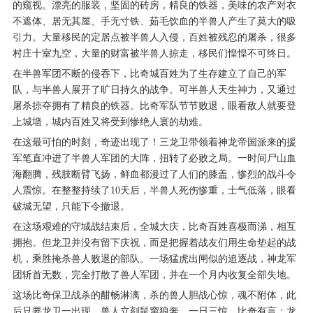
的窥视。漂亮的服装，坚固的砖房，精良的铁器，美味的农产对衣
不遮体、居无其屋、手无寸铁、茹毛饮血的半兽人产生了莫大的吸
引力。大量移民的定居点被半兽人入侵，百姓被残忍的屠杀，很多
村庄十室九空，大量的财富被半兽人掠走，移民们惶惶不可终日。
在半兽军团不断的侵吞下，比奇城百姓为了生存建立了自己的军
队，与半兽人展开了旷日持久的战争。可半兽人天生神力，又通过
屠杀掠夺拥有了精良的铁器。比奇军队节节败退，眼看敌人就要登
上城墙，城内百姓又将受到惨绝人寰的劫难。
在这最可怕的时刻，奇迹出现了！三龙卫带领着神龙帝国派来的援
军笔直冲进了半兽人军团的大阵，扭转了必败之局。一时间尸山血
海翻腾，残肢断臂飞扬，鲜血都漫过了人们的膝盖，惨烈的战斗令
人震惊。在整整持续了10天后，半兽人死伤惨重，士气低落，眼看
破城无望，只能下令撤退。
在这场艰难的守城战结束后，全城大庆，比奇百姓喜极而涕，相互
拥抱。但龙卫并没有留下庆祝，而是把握着战友们用生命垫起的战
机，乘胜掩杀兽人败退的部队。一场猛虎出闸似的追逐战，神龙军
团斩首无数，完全打散了兽人军团，并在一个月内收复全部失地。
这场比奇保卫战杀的酣畅淋漓，杀的兽人胆战心惊，魂不附体，此
后只要龙卫一出现，兽人立刻鼠窜狼奔，一日三惊。比奇有言：龙