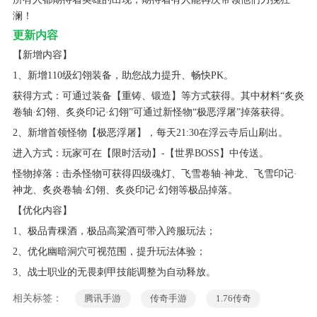
澜！
更新内容
【新增内容】
1、新增110级幻翎装备，助您战力提升、畅快PK。
获得方式：可通过装备【重铸、锻造】等方式获得。其中材料“炙炎
卷轴·幻翎、炙炎印记·幻翎”可通过新怪物“极恶浮屠”掉落获得。
2、新增首领怪物【极恶浮屠】，每天21:30在浮云寺后山刷出。
进入方式：玩家可在【限时活动】-【世界BOSS】中传送。
怪物掉落：击杀怪物可获得四级魂灯、飞雪卷轴·神龙、飞雪印记·
神龙、炙炎卷轴·幻翎、炙炎印记·幻翎等极品掉落。
【优化内容】
1、极品青稞酒，极品高粱酒可带入跨服玩法；
2、优化幽暗洞穴可视范围，提升玩法体验；
3、战士职业的无畏刺甲技能调整为自动释放。
相关标签：
腾讯手游
传奇手游
1.76传奇