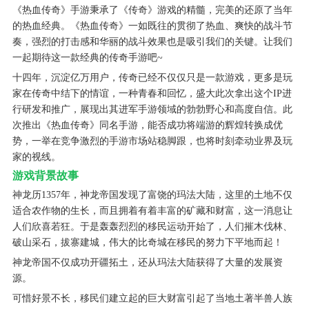
《热血传奇》手游秉承了《传奇》游戏的精髓，完美的还原了当年
的热血经典。《热血传奇》一如既往的贯彻了热血、爽快的战斗节
奏，强烈的打击感和华丽的战斗效果也是吸引我们的关键。让我们
一起期待这一款经典的传奇手游吧~
十四年，沉淀亿万用户，传奇已经不仅仅只是一款游戏，更多是玩
家在传奇中结下的情谊，一种青春和回忆，盛大此次拿出这个IP进
行研发和推广，展现出其进军手游领域的勃勃野心和高度自信。此
次推出《热血传奇》同名手游，能否成功将端游的辉煌转换成优
势，一举在竞争激烈的手游市场站稳脚跟，也将时刻牵动业界及玩
家的视线。
游戏背景故事
神龙历1357年，神龙帝国发现了富饶的玛法大陆，这里的土地不仅
适合农作物的生长，而且拥着有着丰富的矿藏和财富，这一消息让
人们欣喜若狂。于是轰轰烈烈的移民运动开始了，人们摧木伐林、
破山采石，拔寨建城，伟大的比奇城在移民的努力下平地而起！
神龙帝国不仅成功开疆拓土，还从玛法大陆获得了大量的发展资
源。
可惜好景不长，移民们建立起的巨大财富引起了当地土著半兽人族