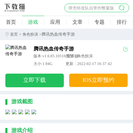
弹壳特攻队自带作弊窗版
杀手47行动
首页
游戏
应用
文章
专题
排行
地狱幸存者破解版
僵尸阴谋内置菜单破解版
>
>腾讯热血传奇手游
首页
角色扮演
杀戮之旅3破解版免费
腾讯热血传奇手游
版本:v1.6.85.10516 安卓版
类型：角色扮演
大小:1.94G
更新：2022-02-17 16:37:42
立即下载
IOS立即预约
游戏截图
游戏介绍