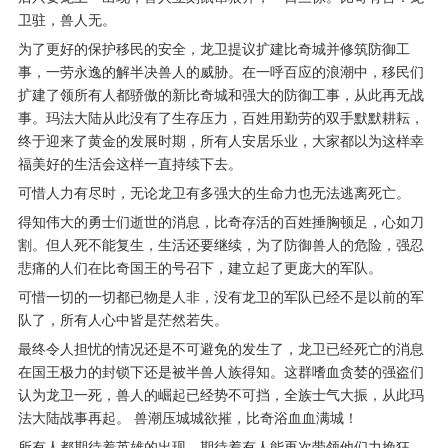
卫驻，兽人无。
为了更好的保护移民的安全，龙卫提议扩建比奇城并修筑防御工
事，一劳永逸的解半决兽人的威胁。在一呼百应的浪潮中，移民们
扩建了领所有人都骄傲的新比奇城和强大的防御工事，从此再无战
事。玛法大陆从此没有了生存压力，百姓用勤劳的双手默默耕耘，
终于迎来了黄金的发展时期，所有人安居乐业，大家都以为这样幸
福美好的生活会这样一直持续下去。
可惜人力有尽时，无论龙卫有多强大的生命力也无法逃离死亡。
得知伟大的勇士们逝世的消息，比奇存活的百姓捶胸顿足，心如刀
割。但人死不能复生，生活还要继续，为了防御兽人的危险，强忍
悲痛的人们在比奇国王的号召下，建立起了更庞大的军队。
可惜一切的一切都已物是人非，没有龙卫的军队已经不是以前的军
队了，所有人心中皆是茫然若失。
最终令人担忧的情况还是不可避免的发生了，龙卫已经死亡的消息
在国王极力的封锁下还是被半兽人族得知。这群嗜血贪婪的强盗们
认为龙卫一死，兽人的崛起已经势不可挡，全族士气大振，从此玛
法大陆战事再起。 兽潮压城城欲摧，比奇浴血血满城！
所有人都期待着英雄的出现，期待着有人能再次带领他们力挽狂