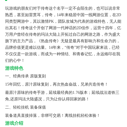
玩游戏的朋友们对于传奇这个名字一定不会陌生的，也可以说非常
熟悉，甚至如雷贯耳，传奇，14年来稳居中国一线网游位置，在2D
同类型网游中，其以激情PK，团队攻城为代表的游戏特色，无人能
出其右！传奇这个开创了网游一代神话的2D佳作，运营十四年，亿
万用户曾经在传奇的玛法大陆上开拓过自己的网游之路，作为盛大
旗下的主力产品，《热血传奇》无疑是最具有影响力和生命力的，
品牌价值更是难以估量。14年来，“传奇”对于中国玩家来说，已经
不仅仅是一款游戏，而成为一种情结、和青春记忆，永远烙印在我
们的心中！
游戏特色
一、经典传承 原版复刻
15年回忆，原汁原味复刻，再次热血奋战，兄弟共造传奇！
最原汁原味的传奇手游，延续最经典的1.76版本；延续战法道铁三
角,还原玛法大陆盛况，只为让你认得回家的路！
二、轻松挂机 装备保值
装备道具直接掉落，非绑可交易！离线挂机轻松体验！
游戏介绍