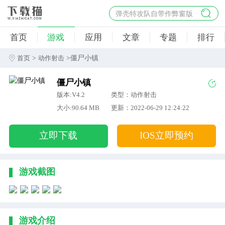
弹壳特攻队自带作弊窗版
杀手47行动
首页
游戏
应用
文章
专题
排行
地狱幸存者破解版
僵尸阴谋内置菜单破解版
>
>僵尸小镇
首页
动作射击
杀戮之旅3破解版免费
僵尸小镇
版本:V4.2
类型：动作射击
大小:90.64 MB
更新：2022-06-29 12:24:22
立即下载
IOS立即预约
游戏截图
游戏介绍