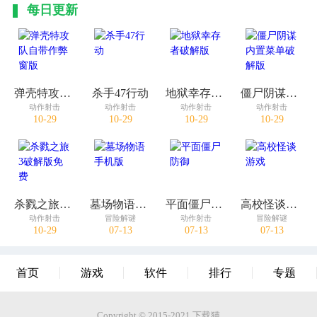
每日更新
弹壳特攻队自带作弊窗版
杀手47行动
地狱幸存者破解版
僵尸阴谋内置菜单破解版
动作射击
动作射击
动作射击
动作射击
10-29
10-29
10-29
10-29
杀戮之旅3破解版免费
墓场物语手机版
平面僵尸防御
高校怪谈游戏
动作射击
冒险解谜
动作射击
冒险解谜
10-29
07-13
07-13
07-13
首页
游戏
软件
排行
专题
Copyright © 2015-2021.下载猫