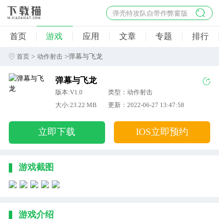
弹壳特攻队自带作弊窗版
杀手47行动
首页
游戏
应用
文章
专题
排行
地狱幸存者破解版
僵尸阴谋内置菜单破解版
>
>弹幕与飞龙
首页
动作射击
杀戮之旅3破解版免费
弹幕与飞龙
版本:V1.0
类型：动作射击
大小:23.22 MB
更新：2022-06-27 13:47:58
立即下载
IOS立即预约
游戏截图
游戏介绍