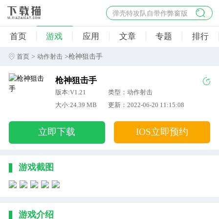
弹壳特攻队自带作弊窗版
杀手47行动
首页
游戏
应用
文章
专题
排行
地狱幸存者破解版
僵尸阴谋内置菜单破解版
>
>枪神狙击手
首页
动作射击
杀戮之旅3破解版免费
枪神狙击手
版本:V1.21
类型：动作射击
大小:24.39 MB
更新：2022-06-20 11:15:08
立即下载
IOS立即预约
游戏截图
游戏介绍