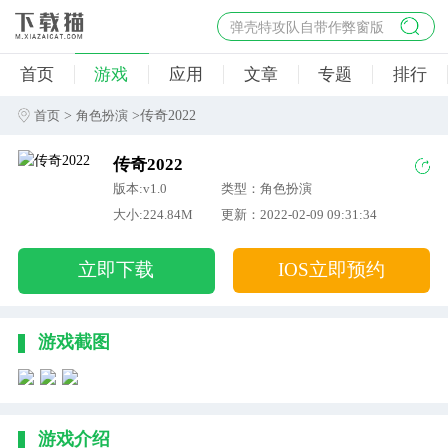
弹壳特攻队自带作弊窗版
杀手47行动
首页
游戏
应用
文章
专题
排行
地狱幸存者破解版
僵尸阴谋内置菜单破解版
>
>传奇2022
首页
角色扮演
杀戮之旅3破解版免费
传奇2022
版本:v1.0
类型：角色扮演
大小:224.84M
更新：2022-02-09 09:31:34
立即下载
IOS立即预约
游戏截图
游戏介绍