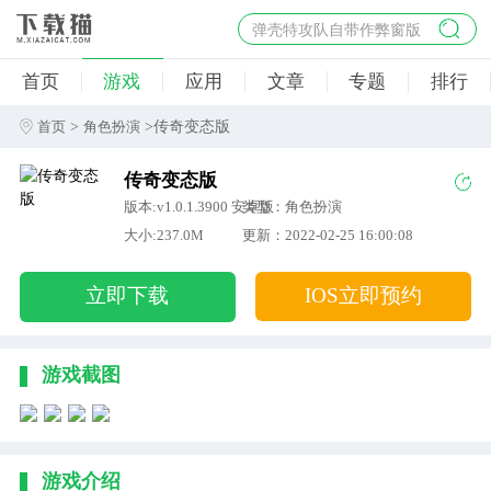
弹壳特攻队自带作弊窗版
杀手47行动
首页
游戏
应用
文章
专题
排行
地狱幸存者破解版
僵尸阴谋内置菜单破解版
>
>传奇变态版
首页
角色扮演
杀戮之旅3破解版免费
传奇变态版
版本:v1.0.1.3900 安卓版
类型：角色扮演
大小:237.0M
更新：2022-02-25 16:00:08
立即下载
IOS立即预约
游戏截图
游戏介绍