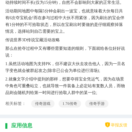
动持续时间不长(仅为15分钟)，自然不会影响到大家的正常生活。
活动期间地图中每隔5分钟会刷出一波宝，也就意味着大伙每日共
有6次夺宝机会!而在参与过程中大伙不用紧张，因为刷出的宝会伴
有1分钟的不可拾取状态，所以在宝刷出时要做的是仔细观察掉落
情况，选择站到自己需要的宝上。
传说世界3D传说宝藏活动攻略
那么在抢夺过程中又有哪些需要知道的细则，下面就给各位好好说
说：
1.虽然活动地图为支持PK，但不建议大伙去攻击他人，因为一旦名
字变色就会被群起攻之(除非已公会为单位进行清场);
2.就像文字介绍中提到的那样，想要夺得宝全凭运气，因为在场景
中角色可重叠站立，也就导致一件装备上必定站有复数人员，而物
品则会随机判给第一时间进行拾取人群中的某一位;
相关标签：
传奇游戏
1.76传奇
传奇手游
举报反馈
应用信息