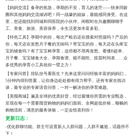
【妈妈交流】备孕的焦急，孕期的不安，育儿的迷茫——快来同龄
圈和其他妈妈交流倾诉吧！同一战壕的姐妹，最能感同身受。在这
里，您还能找到同城和同医院的小伙伴。闲暇时在兴趣圈聊聊手
工、美食、旅游、美容保养，令生活更加丰富多彩。
【特色工具】孕期中的你，每次产检后还在搜索对照值吗？产后的
你，每天还在发愁月子餐的无味吗？带宝宝的你，每天还在头疼宝
宝的辅食吗？有了宝宝树孕育，这些都不用再发愁。看懂B超单、
月子餐、宝宝辅食大全、孕期食谱、能不能吃、疫苗时间表……众
多优秀的孕育小工具祝你一臂之力！
【专家问答】排队挂号看医生？先来这里问问经验丰富的妈妈们，
5分钟内得到答案，让你身边处处都有得力帮手。还有专家在线访
谈，最专业的专家语音问答，一对一解决你的孕育难题。
【美囤商城】遍及全球的优质好货，经过最懂你所需的专业甄选，
呈现在每一个需要囤货购物的妈妈们面前。全网超低价格，顺畅的
购物流程，满意的服务体验，一定会惊喜到你！
更新日志：
-优化群聊功能。群主可设置新人入群问题，入群不尴尬，话题停不
下！