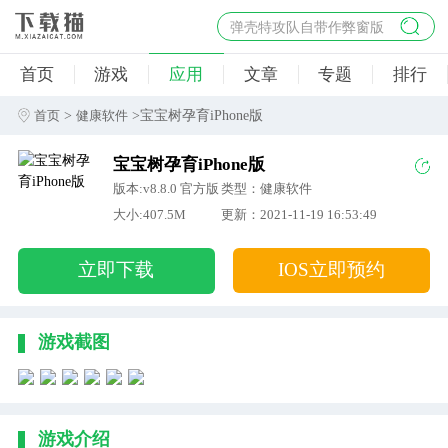
弹壳特攻队自带作弊窗版
杀手47行动
首页
游戏
应用
文章
专题
排行
地狱幸存者破解版
僵尸阴谋内置菜单破解版
>
>宝宝树孕育iPhone版
首页
健康软件
杀戮之旅3破解版免费
宝宝树孕育iPhone版
版本:v8.8.0 官方版
类型：健康软件
大小:407.5M
更新：2021-11-19 16:53:49
立即下载
IOS立即预约
游戏截图
游戏介绍