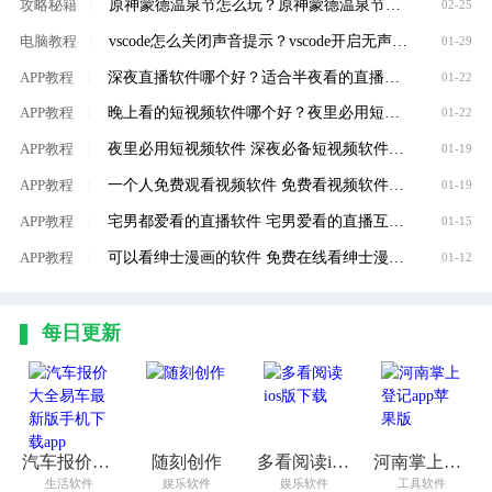
原神蒙德温泉节怎么玩？原神蒙德温泉节玩法攻略
攻略秘籍
|
02-25
vscode怎么关闭声音提示？vscode开启无声通知方法介绍
电脑教程
|
01-29
深夜直播软件哪个好？适合半夜看的直播软件大全
APP教程
|
01-22
晚上看的短视频软件哪个好？夜里必用短视频软件大全
APP教程
|
01-22
夜里必用短视频软件 深夜必备短视频软件大全
APP教程
|
01-19
一个人免费观看视频软件 免费看视频软件推荐
APP教程
|
01-19
宅男都爱看的直播软件 宅男爱看的直播互动软件推荐
APP教程
|
01-15
可以看绅士漫画的软件 免费在线看绅士漫画软件推荐
APP教程
|
01-12
每日更新
汽车报价大全易车最新版手机下载app
随刻创作
多看阅读ios版下载
河南掌上登记app苹果版
生活软件
娱乐软件
娱乐软件
工具软件