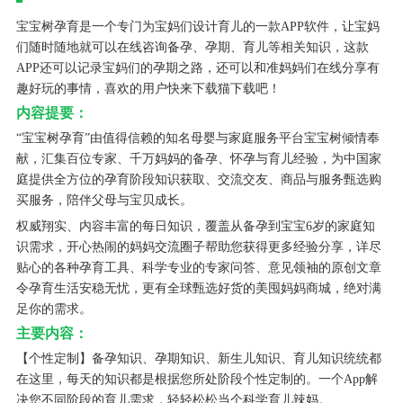
宝宝树孕育是一个专门为宝妈们设计育儿的一款APP软件，让宝妈
们随时随地就可以在线咨询备孕、孕期、育儿等相关知识，这款
APP还可以记录宝妈们的孕期之路，还可以和准妈妈们在线分享有
趣好玩的事情，喜欢的用户快来下载猫下载吧！
内容提要：
“宝宝树孕育”由值得信赖的知名母婴与家庭服务平台宝宝树倾情奉
献，汇集百位专家、千万妈妈的备孕、怀孕与育儿经验，为中国家
庭提供全方位的孕育阶段知识获取、交流交友、商品与服务甄选购
买服务，陪伴父母与宝贝成长。
权威翔实、内容丰富的每日知识，覆盖从备孕到宝宝6岁的家庭知
识需求，开心热闹的妈妈交流圈子帮助您获得更多经验分享，详尽
贴心的各种孕育工具、科学专业的专家问答、意见领袖的原创文章
令孕育生活安稳无忧，更有全球甄选好货的美囤妈妈商城，绝对满
足你的需求。
主要内容：
【个性定制】备孕知识、孕期知识、新生儿知识、育儿知识统统都
在这里，每天的知识都是根据您所处阶段个性定制的。一个App解
决您不同阶段的育儿需求，轻轻松松当个科学育儿辣妈。