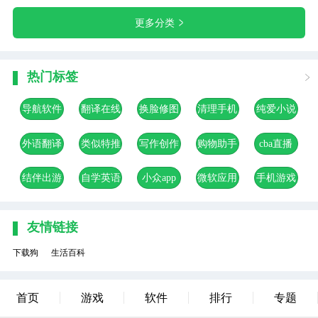
更多分类
热门标签
导航软件
翻译在线
换脸修图
清理手机
纯爱小说
合集
软件合集
app合集
app合集
app合集
外语翻译
类似特推
写作创作
购物助手
cba直播
app合集
软件合集
软件合集
app
软件合集
结伴出游
自学英语
小众app
微软应用
手机游戏
app合集
app合集
合集
合集
加速器
app合集
友情链接
下载狗
生活百科
首页
游戏
软件
排行
专题