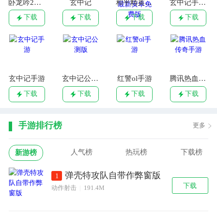
卧龙吟2手游
玄中记
和平精英云游戏app下载 v4.2.0.1961198 最新安卓免费版
玄中记手游 v1.170.8097 安卓版
下载
下载
下载
下载
玄中记手游
玄中记公测版
红警ol手游
腾讯热血传奇手游
下载
下载
下载
下载
手游排行榜
更多
人气榜
热玩榜
下载榜
新游榜
弹壳特攻队自带作弊窗版
1
下载
动作射击
|
191.4M