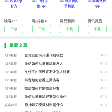
映客app官方
毒(得物)app
网易新闻手机版
腾讯微视app
下载
下载
下载
下载
最新文章
支付宝如何开通花呗收款
APP教程
|
07-13
微信如何批量删除联系人
APP教程
|
07-13
支付宝如何设置不让别人转账
APP教程
|
07-13
抖音如何查看主页访客
APP教程
|
07-13
微信如何群删微信好友
APP教程
|
07-13
微信批量删除好友怎么操作
APP教程
|
07-13
原神妖刀突破材料是什么
攻略秘籍
|
07-13