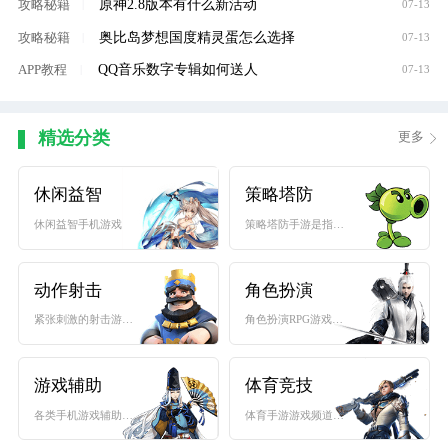
原神2.8版本有什么新活动
攻略秘籍
|
07-13
奥比岛梦想国度精灵蛋怎么选择
攻略秘籍
|
07-13
QQ音乐数字专辑如何送人
APP教程
|
07-13
精选分类
更多
休闲益智
策略塔防
休闲益智手机游戏下载...
策略塔防手游是指战略...
动作射击
角色扮演
紧张刺激的射击游戏是...
角色扮演RPG游戏大全...
游戏辅助
体育竞技
各类手机游戏辅助工具...
体育手游游戏频道收集...