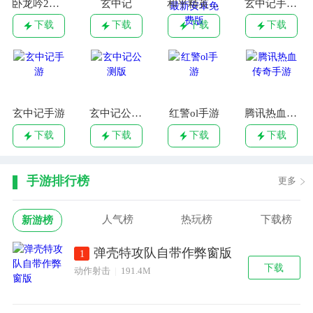
卧龙吟2手游
玄中记
和平精英云游戏app下载 v4.2.0.1961198 最新安卓免费版
玄中记手游 v1.170.8097 安卓版
下载
下载
下载
下载
玄中记手游
玄中记公测版
红警ol手游
腾讯热血传奇手游
下载
下载
下载
下载
手游排行榜
更多
人气榜
热玩榜
下载榜
新游榜
弹壳特攻队自带作弊窗版
1
下载
动作射击
|
191.4M