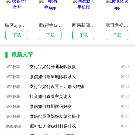
映客app官方
毒(得物)app
网易新闻手机版
腾讯微视app
下载
下载
下载
下载
最新文章
支付宝如何开通花呗收款
APP教程
|
07-13
微信如何批量删除联系人
APP教程
|
07-13
支付宝如何设置不让别人转账
APP教程
|
07-13
抖音如何查看主页访客
APP教程
|
07-13
微信如何群删微信好友
APP教程
|
07-13
微信批量删除好友怎么操作
APP教程
|
07-13
原神妖刀突破材料是什么
攻略秘籍
|
07-13