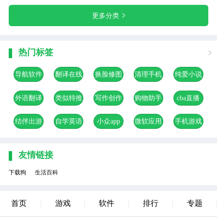
更多分类
热门标签
导航软件
翻译在线
换脸修图
清理手机
纯爱小说
合集
软件合集
app合集
app合集
app合集
外语翻译
类似特推
写作创作
购物助手
cba直播
app合集
软件合集
软件合集
app
软件合集
结伴出游
自学英语
小众app
微软应用
手机游戏
app合集
app合集
合集
合集
加速器
app合集
友情链接
下载狗
生活百科
首页
游戏
软件
排行
专题