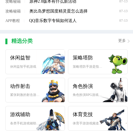
原神2.8版本有什么新活动
攻略秘籍
|
07-13
奥比岛梦想国度精灵蛋怎么选择
攻略秘籍
|
07-13
QQ音乐数字专辑如何送人
APP教程
|
07-13
精选分类
更多
休闲益智
策略塔防
休闲益智手机游戏下载...
策略塔防手游是指战略...
动作射击
角色扮演
紧张刺激的射击游戏是...
角色扮演RPG游戏大全...
游戏辅助
体育竞技
各类手机游戏辅助工具...
体育手游游戏频道收集...