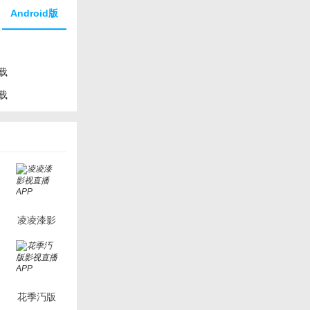
Android版
载
载
凌凌漆影
视直播
APP
花季汅版