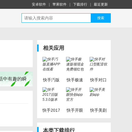
安卓软件
|
苹果软件
|
下载排行
|
最近更新
搜索
相关应用
活中有趣的瞬
快手汅版
快手极速
快手对口
直播APP
版领现金
型配音软
在线看
免费领红
件
包
快手2017
快手开眼
快手美剧
旧版5.3.0
快创app
app
版本
官方
本类下载排行