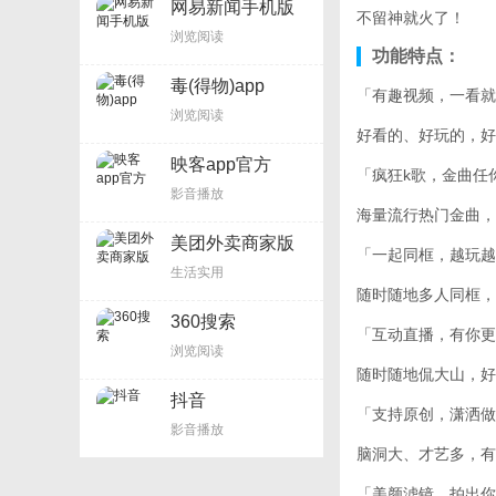
网易新闻手机版
不留神就火了！
浏览阅读
功能特点：
毒(得物)app
「有趣视频，一看就
浏览阅读
好看的、好玩的，好
映客app官方
「疯狂k歌，金曲任
影音播放
海量流行热门金曲，
美团外卖商家版
「一起同框，越玩越
生活实用
随时随地多人同框，
360搜索
「互动直播，有你更
浏览阅读
随时随地侃大山，好
抖音
「支持原创，潇洒做
影音播放
脑洞大、才艺多，有
「美颜滤镜，拍出你