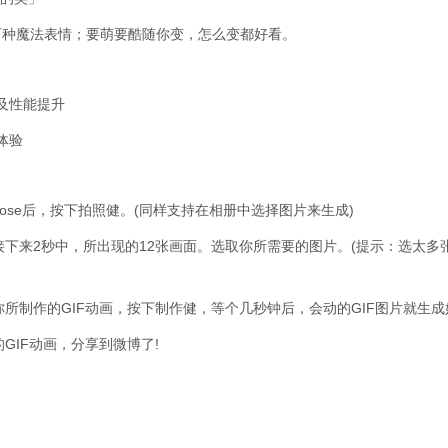
百种魔法表情；要萌要酷随你变，怎么变都好看。
以及性能提升
体验
pose后，按下拍照健。(同样支持在相册中选择图片来生成)
接下来2秒中，所出现的12张画面。选取你所需要的图片。(提示：选太多张
你所制作的GIF动画，按下制作健，等个几秒钟后，会动的GIF图片就生成
GIF动画，分享到微博了!