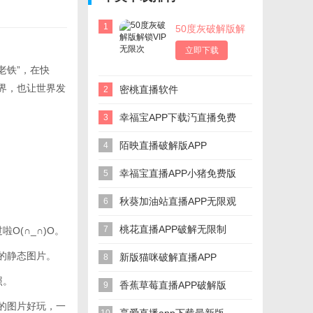
1
50度灰破解版解
锁VIP无限次
立即下载
老铁”，在快
界，也让世界发
密桃直播软件
2
幸福宝APP下载汅直播免费
3
陌映直播破解版APP
4
幸福宝直播APP小猪免费版
5
秋葵加油站直播APP无限观
6
看
桃花直播APP破解无限制
7
O(∩_∩)O。
的静态图片。
新版猫咪破解直播APP
8
照。
香蕉草莓直播APP破解版
9
的图片好玩，一