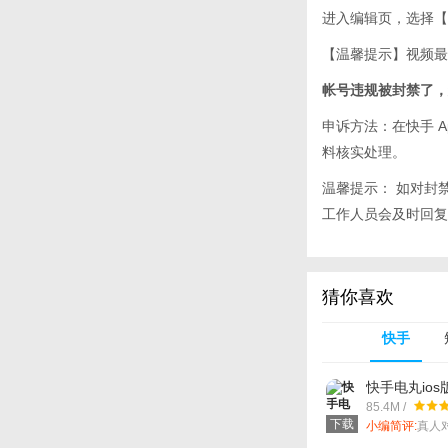
进入编辑页，选择【
【温馨提示】视频最多
帐号违规被封禁了，
申诉方法：在快手 
料核实处理。
温馨提示： 如对封
工作人员会及时回复
猜你喜欢
快手
快手电丸ios
85.4M /
下载
小编简评:
真人
你陪我一起玩