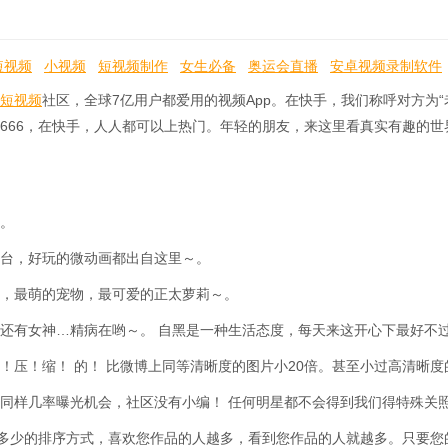
短视频
小视频
短视频制作
女生必备
奥运会直播
安卓视频录制软件
短视频
社区，全球7亿用户都爱用的视频App。在快手，我们称呼对方为“
666，在快手，人人都可以上热门。年轻的朋友，来这里看真实有趣的世
。
台，好玩的微动画都出自这里～。
，最萌的宠物，最可爱的正太萝莉～。
还有女神…精病在哟～。 自黑是一种生活态度，每天来这开心下最好不过啦
！压！缩！ 的！ 比微博上同等清晰度的图片小20倍。甚至小过高清晰度
同样几率曝光机会，社区没有小编！ 任何明星都不会得到我们得特殊关
”多少的排序方式，喜欢您作品的人越多，看到您作品的人就越多。只要您