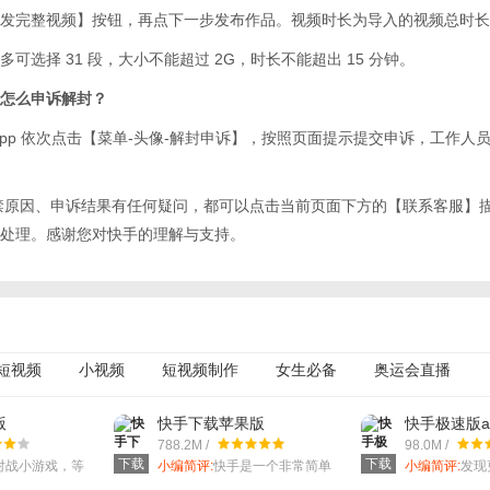
发完整视频】按钮，再点下一步发布作品。视频时长为导入的视频总时长
可选择 31 段，大小不能超过 2G，时长不能超出 15 分钟。
怎么申诉解封？
App 依次点击【菜单-头像-解封申诉】，按照页面提示提交申诉，工作人
禁原因、申诉结果有任何疑问，都可以点击当前页面下方的【联系客服】
处理。感谢您对快手的理解与支持。
短视频
小视频
短视频制作
女生必备
奥运会直播
安卓视频录制软件
版
快手下载苹果版
快手极速版a
788.2M /
98.0M /
下载
下载
对战小游戏，等
小编简评:
快手是一个非常简单
小编简评:
发现
！
的软件，可以让你用最快速的