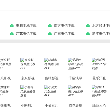
电脑本地下载
南方电信下载
北方联通下
江苏电信下载
广东电信下载
浙江电信下
丝瓜影视
京东影视
猫咪影视
千层浪绿
芭乐汅直
汅版直播
直播汅版
直播汅版
巨人影视
播APP在
APP
APP
APP
直播APP
线看
榴莲影视
小蝌蚪汅
小仙女汅
猫咪影视
绿巨人汅