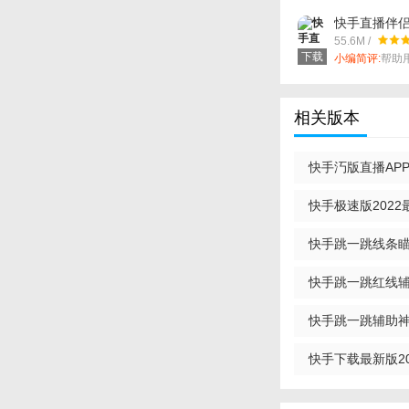
快手直播伴
55.6M /
下载
小编简评:
帮助
更轻松激情直
相关版本
快手汅版直播AP
快手极速版202
快手跳一跳线条瞄
快手跳一跳红线
快手跳一跳辅助神器
快手下载最新版20