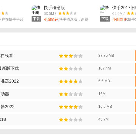
方式记录生活中有趣的瞬间。
侣
快手概念版
快手2017旧
63.5M /
62.9M /
下载
下载
用户在快手平台
小编简评:
快手概念版，新视
小编简评:
快手5
播。
界，我做主。
本，给您带来
P在线看
37.75 MB
2最新版下载
107.4M
准器2022
6.5 MB
辅助器
16M
2022
16.5 MB
18
43.7M