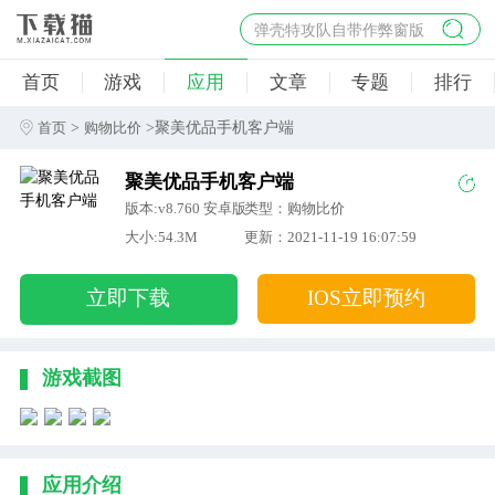
弹壳特攻队自带作弊窗版
杀手47行动
首页
游戏
应用
文章
专题
排行
地狱幸存者破解版
僵尸阴谋内置菜单破解版
>
>聚美优品手机客户端
首页
购物比价
杀戮之旅3破解版免费
聚美优品手机客户端
版本:v8.760 安卓版
类型：购物比价
大小:54.3M
更新：2021-11-19 16:07:59
立即下载
IOS立即预约
游戏截图
应用介绍