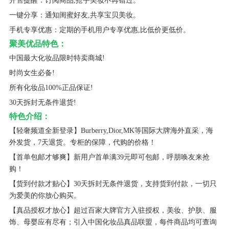
开售提醒：订阅商品,抢手美妆不再错过。
一键分享：通知闺蜜好友,共享宝贝美妆。
手机专享优惠：定期的手机用户专享优惠,比低价更低价。
聚美优品特色：
中国最大化妆品限时特卖商城!
时尚女生必备!
所有化妆品100%正品保证!
30天拆封无条件退货!
特色介绍：
【轻奢频道全新登录】Burberry,Dior,MK等国际大牌海外直采，海
外发货，7天退货。专柜的保障，代购的价格！
【首单包邮才够爽】新用户首单满39元即可包邮，呼朋唤友来抢
购！
【货到付款才贴心】30天拆封无条件退货，支持货到付款，一切只
为爱美的你放心购买。
【真品授权才放心】超过百家大牌官方入驻授权，美妆、护肤、服
饰、母婴应有尽有；引入中国化妆品真品联盟，每件商品均可查询