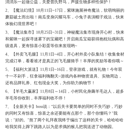
消消乐一起做公益，关爱普氏野马，声援生物多样性保护！
2、【魔法幻境】10月11日~17日，紫咪施展神奇魔法，软萌绚丽的
蘑菇破土而出啦！南瓜变身闪耀马车，小兔子表演帽子戏法，快来
体验幻境世界吧！
3、【魔法集市】10月25日~31日，神秘魔法集市现身开心村，快来
和紫咪一起探寻迷雾下的宝藏吧！开启南瓜宝箱获得抱枕玩偶和高
级道具，更有惊喜小彩蛋等你来发现哟~
4、【外卖飞毛腿】11月1日~4日，开心村外卖小队集结！收集食材
完成订单，看看谁才是真正的飞毛腿骑手！丰厚的奖励等着你哦～
5、【福利大派送】11月1日~16日，登录游戏，就有礼物！今年双
十一不剁手，狂拿福利嗨翻天~游戏内各种物资道具、实物周边，
还有品牌礼券、红包现金大奖，为你助力购物节！
6、【羊毛大赢家】11月8日～14日，小村民化身薅羊毛达人，超多
羊毛等你收割，丰厚福利收不停！
7、【全新关卡】boss说：“以后关卡要简单的同时不失巧妙，巧妙
的同时又有惊喜，惊喜之余还要能有点那个，那个你懂吗？"我
说："好的。"熬了两个礼拜夜我终于编出了这样的关卡，哈哈哈哈
哈我笑得上蹿下跳路人以为是求偶的猴儿把我送进了动物园。