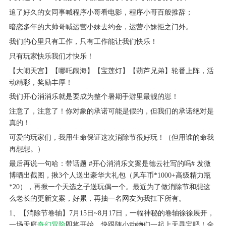
追了好久的女同事喊程序小哥看电影，程序小哥百般推辞；
暗恋多年的大帅哥喊运营小妹去约会，运营小妹拒之门外。
我们的心里只有工作，只有工作能让我们快乐！
只有玩家快乐我们才快乐！
【大闹天宫】【哪吒闹海】【宝莲灯】【葫芦兄弟】轮番上阵，活
动精彩，奖励丰厚！
我们开心消消乐就是要成为整个暑期手游里最靓的崽！
注意了，注意了！你对象的承诺可能是假的，但我们的承诺绝对是
真的！
可爱的玩家们，我用生命保证这次消除节很好玩！（但用谁的命我
再想想。）
最后再说一句哈：带话题 #开心消消乐文案是德云社写的吗# 发微
博晒出截图，揪3个人送出豪华大礼包（风车币*1000+高级精力瓶
*20），再揪一个天选之子送玩偶一个。最近为了做消除节和想这
么老长的更新文案，好累，再抽一名网友为我扛下所有。
1、【消除节卷轴】7月15日~8月17日，一幅神秘的卷轴徐徐展开，
一场天庭
奇幻冒险
即将开始，快跟随小动物们一起上天寻宝吧！全