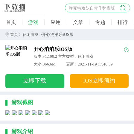
弹壳特攻队自带作弊窗版
杀手47行动
首页
游戏
应用
文章
专题
排行
地狱幸存者破解版
僵尸阴谋内置菜单破解版
>
>开心消消乐iOS版
首页
休闲游戏
杀戮之旅3破解版免费
开心消消乐iOS版
版本:v1.100.2 官方版
类型：休闲游戏
大小:366.6M
更新：2021-11-19 17:46:39
立即下载
IOS立即预约
游戏截图
游戏介绍