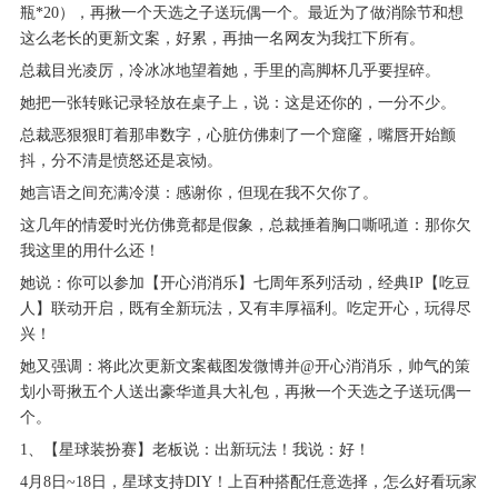
瓶*20），再揪一个天选之子送玩偶一个。最近为了做消除节和想
这么老长的更新文案，好累，再抽一名网友为我扛下所有。
总裁目光凌厉，冷冰冰地望着她，手里的高脚杯几乎要捏碎。
她把一张转账记录轻放在桌子上，说：这是还你的，一分不少。
总裁恶狠狠盯着那串数字，心脏仿佛刺了一个窟窿，嘴唇开始颤
抖，分不清是愤怒还是哀恸。
她言语之间充满冷漠：感谢你，但现在我不欠你了。
这几年的情爱时光仿佛竟都是假象，总裁捶着胸口嘶吼道：那你欠
我这里的用什么还！
她说：你可以参加【开心消消乐】七周年系列活动，经典IP【吃豆
人】联动开启，既有全新玩法，又有丰厚福利。吃定开心，玩得尽
兴！
她又强调：将此次更新文案截图发微博并@开心消消乐，帅气的策
划小哥揪五个人送出豪华道具大礼包，再揪一个天选之子送玩偶一
个。
1、【星球装扮赛】老板说：出新玩法！我说：好！
4月8日~18日，星球支持DIY！上百种搭配任意选择，怎么好看玩家