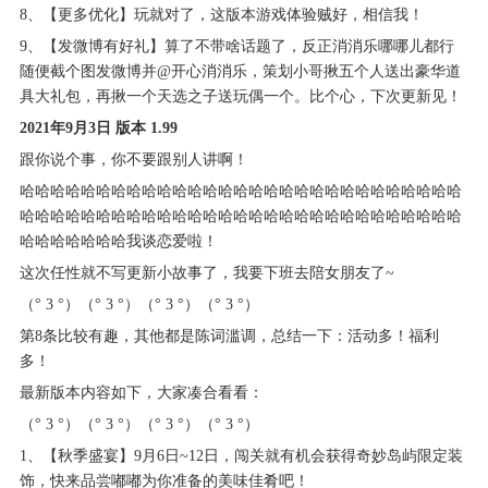
8、【更多优化】玩就对了，这版本游戏体验贼好，相信我！
9、【发微博有好礼】算了不带啥话题了，反正消消乐哪哪儿都行
随便截个图发微博并@开心消消乐，策划小哥揪五个人送出豪华道
具大礼包，再揪一个天选之子送玩偶一个。比个心，下次更新见！
2021年9月3日 版本 1.99
跟你说个事，你不要跟别人讲啊！
哈哈哈哈哈哈哈哈哈哈哈哈哈哈哈哈哈哈哈哈哈哈哈哈哈哈哈哈哈
哈哈哈哈哈哈哈哈哈哈哈哈哈哈哈哈哈哈哈哈哈哈哈哈哈哈哈哈哈
哈哈哈哈哈哈哈我谈恋爱啦！
这次任性就不写更新小故事了，我要下班去陪女朋友了~
（° 3 °）（° 3 °）（° 3 °）（° 3 °）
第8条比较有趣，其他都是陈词滥调，总结一下：活动多！福利
多！
最新版本内容如下，大家凑合看看：
（° 3 °）（° 3 °）（° 3 °）（° 3 °）
1、【秋季盛宴】9月6日~12日，闯关就有机会获得奇妙岛屿限定装
饰，快来品尝嘟嘟为你准备的美味佳肴吧！