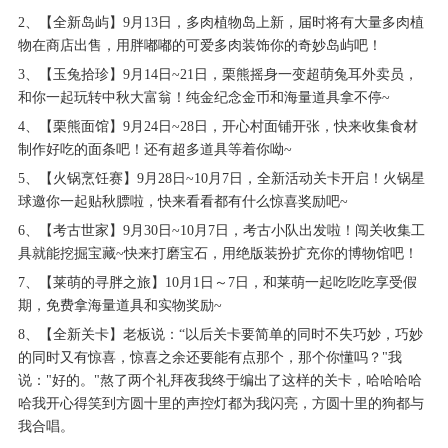
2、【全新岛屿】9月13日，多肉植物岛上新，届时将有大量多肉植
物在商店出售，用胖嘟嘟的可爱多肉装饰你的奇妙岛屿吧！
3、【玉兔拾珍】9月14日~21日，栗熊摇身一变超萌兔耳外卖员，
和你一起玩转中秋大富翁！纯金纪念金币和海量道具拿不停~
4、【栗熊面馆】9月24日~28日，开心村面铺开张，快来收集食材
制作好吃的面条吧！还有超多道具等着你呦~
5、【火锅烹饪赛】9月28日~10月7日，全新活动关卡开启！火锅星
球邀你一起贴秋膘啦，快来看看都有什么惊喜奖励吧~
6、【考古世家】9月30日~10月7日，考古小队出发啦！闯关收集工
具就能挖掘宝藏~快来打磨宝石，用绝版装扮扩充你的博物馆吧！
7、【莱萌的寻胖之旅】10月1日～7日，和莱萌一起吃吃吃享受假
期，免费拿海量道具和实物奖励~
8、【全新关卡】老板说：“以后关卡要简单的同时不失巧妙，巧妙
的同时又有惊喜，惊喜之余还要能有点那个，那个你懂吗？"我
说："好的。"熬了两个礼拜夜我终于编出了这样的关卡，哈哈哈哈
哈我开心得笑到方圆十里的声控灯都为我闪亮，方圆十里的狗都与
我合唱。