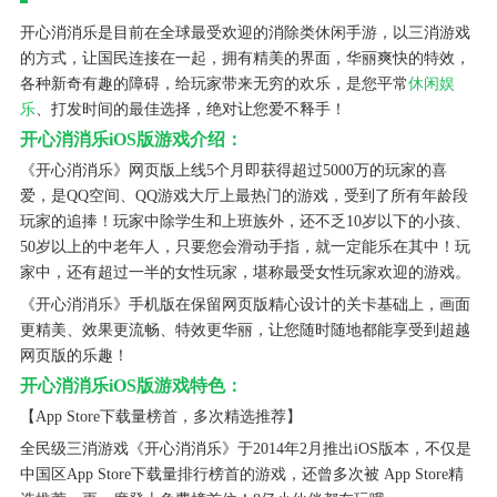
开心消消乐是目前在全球最受欢迎的消除类休闲手游，以三消游戏
的方式，让国民连接在一起，拥有精美的界面，华丽爽快的特效，
各种新奇有趣的障碍，给玩家带来无穷的欢乐，是您平常
休闲娱
乐
、打发时间的最佳选择，绝对让您爱不释手！
开心消消乐iOS版游戏介绍：
《开心消消乐》网页版上线5个月即获得超过5000万的玩家的喜
爱，是QQ空间、QQ游戏大厅上最热门的游戏，受到了所有年龄段
玩家的追捧！玩家中除学生和上班族外，还不乏10岁以下的小孩、
50岁以上的中老年人，只要您会滑动手指，就一定能乐在其中！玩
家中，还有超过一半的女性玩家，堪称最受女性玩家欢迎的游戏。
《开心消消乐》手机版在保留网页版精心设计的关卡基础上，画面
更精美、效果更流畅、特效更华丽，让您随时随地都能享受到超越
网页版的乐趣！
开心消消乐iOS版游戏特色：
【App Store下载量榜首，多次精选推荐】
全民级三消游戏《开心消消乐》于2014年2月推出iOS版本，不仅是
中国区App Store下载量排行榜首的游戏，还曾多次被 App Store精