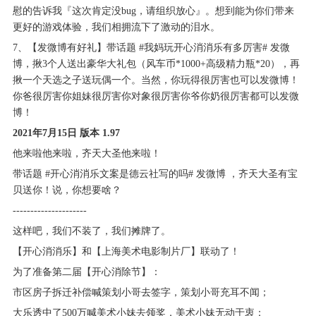
慰的告诉我『这次肯定没bug，请组织放心』。想到能为你们带来
更好的游戏体验，我们相拥流下了激动的泪水。
7、【发微博有好礼】带话题 #我妈玩开心消消乐有多厉害# 发微
博，揪3个人送出豪华大礼包（风车币*1000+高级精力瓶*20），再
揪一个天选之子送玩偶一个。当然，你玩得很厉害也可以发微博！
你爸很厉害你姐妹很厉害你对象很厉害你爷你奶很厉害都可以发微
博！
2021年7月15日 版本 1.97
他来啦他来啦，齐天大圣他来啦！
带话题 #开心消消乐文案是德云社写的吗# 发微博 ，齐天大圣有宝
贝送你！说，你想要啥？
---------------------
这样吧，我们不装了，我们摊牌了。
【开心消消乐】和【上海美术电影制片厂】联动了！
为了准备第二届【开心消除节】：
市区房子拆迁补偿喊策划小哥去签字，策划小哥充耳不闻；
大乐透中了500万喊美术小妹去领奖，美术小妹无动于衷；