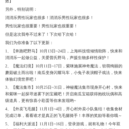
效】
另外，特别说明：
消消乐男性玩家也很多！消消乐男性玩家也很多！
男性玩家也很重要！男性玩家也很重要！
但是这次我夸不过来了！下次哈下次哈！
我们为你准备了以下更新：
1、【奔跑吧野马】10月13日~24日，上海科技馆倾情助阵，快来和
消消乐一起做公益，关爱普氏野马，声援生物多样性保护！
2、【魔法幻境】10月11日~17日，紫咪施展神奇魔法，软萌绚丽的
蘑菇破土而出啦！南瓜变身闪耀马车，小兔子表演帽子戏法，快来
体验幻境世界吧！
3、【魔法集市】10月25日~31日，神秘魔法集市现身开心村，快来
和紫咪一起探寻迷雾下的宝藏吧！开启南瓜宝箱获得抱枕玩偶和高
级道具，更有惊喜小彩蛋等你来发现哟~
4、【外卖飞毛腿】11月1日~4日，开心村外卖小队集结！收集食材
完成订单，看看谁才是真正的飞毛腿骑手！丰厚的奖励等着你哦～
5、【福利大派送】11月1日~16日，登录游戏，就有礼物！今年双