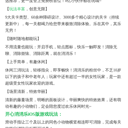
选推荐，更一度登上免费榜首位！8亿小伙伴都在玩哦~
【
玩法丰富
，创意无限】
9大关卡类型、60余种障碍设计、3000多个精心设计的关卡（持续
更新中），每一关都竭力给您带来极致消除体验。乐在其中，其乐
无穷！
【随时随地都能玩】
不用流量也能玩：开启手机，轻点图标，快乐一触即发！消除无
聊、消除烦恼、消除距离，就在消消乐！
【上手简单，有趣休闲】
休闲三消玩法，轻移指尖，即享畅快！消消乐的粉丝中，不乏10岁
以下的孩子和中老年人；玩家中还有超过一半的女性玩家，是一款
超级受女性玩家欢迎的游戏。
【场景清新，特效华丽】
清新的藤蔓场景，明晰的面板设计，华丽爽快的特效效果，还有萌
动有趣的小动物们，定会陪您度过欢乐休闲时光~
开心消消乐iOS版游戏玩法：
滑动手指让三个及以上的同色小动物横竖相连即可消除，完成每关