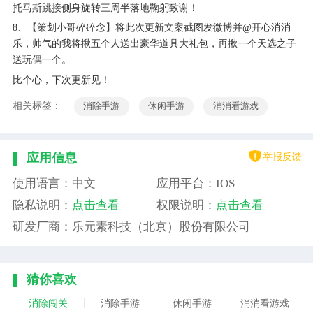
托马斯跳接侧身旋转三周半落地鞠躬致谢！
8、【策划小哥碎碎念】将此次更新文案截图发微博并@开心消消
乐，帅气的我将揪五个人送出豪华道具大礼包，再揪一个天选之子
送玩偶一个。
比个心，下次更新见！
相关标签：
消除手游
休闲手游
消消看游戏
举报反馈
应用信息
使用语言：中文
应用平台：IOS
隐私说明：
点击查看
权限说明：
点击查看
研发厂商：乐元素科技（北京）股份有限公司
猜你喜欢
消除闯关
消除手游
休闲手游
消消看游戏