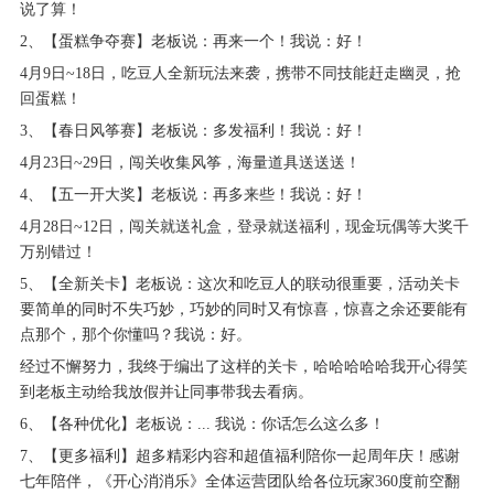
说了算！
2、【蛋糕争夺赛】老板说：再来一个！我说：好！
4月9日~18日，吃豆人全新玩法来袭，携带不同技能赶走幽灵，抢
回蛋糕！
3、【春日风筝赛】老板说：多发福利！我说：好！
4月23日~29日，闯关收集风筝，海量道具送送送！
4、【五一开大奖】老板说：再多来些！我说：好！
4月28日~12日，闯关就送礼盒，登录就送福利，现金玩偶等大奖千
万别错过！
5、【全新关卡】老板说：这次和吃豆人的联动很重要，活动关卡
要简单的同时不失巧妙，巧妙的同时又有惊喜，惊喜之余还要能有
点那个，那个你懂吗？我说：好。
经过不懈努力，我终于编出了这样的关卡，哈哈哈哈哈我开心得笑
到老板主动给我放假并让同事带我去看病。
6、【各种优化】老板说：... 我说：你话怎么这么多！
7、【更多福利】超多精彩内容和超值福利陪你一起周年庆！感谢
七年陪伴，《开心消消乐》全体运营团队给各位玩家360度前空翻