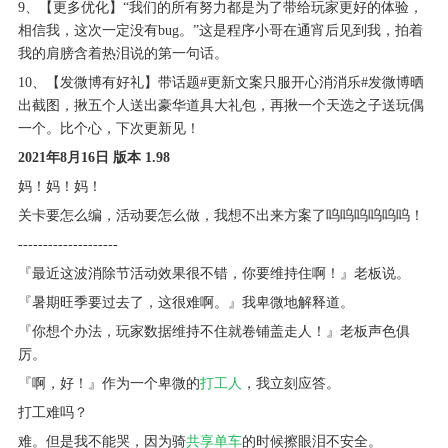
9、【更多优化】“我们的所有努力都是为了带给玩家更好的体验，
相信我，这次一定没有bug。”这是程序小哥在通宵后见到我，拍着
我的肩膀含着热泪说的第一句话。
10、【发微博有好礼】带话题#更新文案只服开心消消乐#发微博晒
出截图，揪五个人送出豪华道具大礼包，再揪一个天选之子送玩偶
一个。比个心，下次更新见！
2021年8月16日 版本 1.98
妈！妈！妈！
关卡要怎么编，活动要怎么做，我想不出来方案了呜呜呜呜呜呜！
--------------------
『最近这波消除节活动效果很不错，你要维持住啊！』老板说。
『暑期旺季要过去了，这很难啊。』我卑微地解释道。
『你想个办法，玩家数据维持不住就卷铺盖走人！』老板声色俱
厉。
『啊，好！』作为一个卑微的
打工人
，我立刻应答。
打工难吗？
难。但是我不能哭，因为骑
共享单车
的时候擦眼泪不安全。