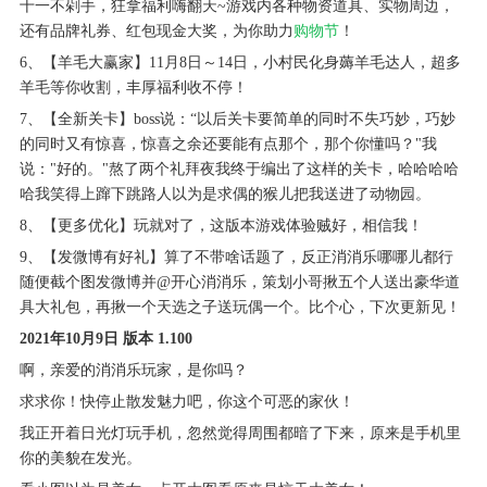
十一不剁手，狂拿福利嗨翻天~游戏内各种物资道具、实物周边，
还有品牌礼券、红包现金大奖，为你助力
购物节
！
6、【羊毛大赢家】11月8日～14日，小村民化身薅羊毛达人，超多
羊毛等你收割，丰厚福利收不停！
7、【全新关卡】boss说：“以后关卡要简单的同时不失巧妙，巧妙
的同时又有惊喜，惊喜之余还要能有点那个，那个你懂吗？"我
说："好的。"熬了两个礼拜夜我终于编出了这样的关卡，哈哈哈哈
哈我笑得上蹿下跳路人以为是求偶的猴儿把我送进了动物园。
8、【更多优化】玩就对了，这版本游戏体验贼好，相信我！
9、【发微博有好礼】算了不带啥话题了，反正消消乐哪哪儿都行
随便截个图发微博并@开心消消乐，策划小哥揪五个人送出豪华道
具大礼包，再揪一个天选之子送玩偶一个。比个心，下次更新见！
2021年10月9日 版本 1.100
啊，亲爱的消消乐玩家，是你吗？
求求你！快停止散发魅力吧，你这个可恶的家伙！
我正开着日光灯玩手机，忽然觉得周围都暗了下来，原来是手机里
你的美貌在发光。