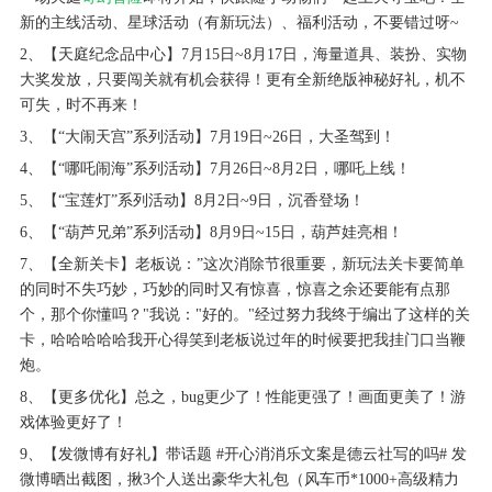
新的主线活动、星球活动（有新玩法）、福利活动，不要错过呀~
2、【天庭纪念品中心】7月15日~8月17日，海量道具、装扮、实物
大奖发放，只要闯关就有机会获得！更有全新绝版神秘好礼，机不
可失，时不再来！
3、【“大闹天宫”系列活动】7月19日~26日，大圣驾到！
4、【“哪吒闹海”系列活动】7月26日~8月2日，哪吒上线！
5、【“宝莲灯”系列活动】8月2日~9日，沉香登场！
6、【“葫芦兄弟”系列活动】8月9日~15日，葫芦娃亮相！
7、【全新关卡】老板说：”这次消除节很重要，新玩法关卡要简单
的同时不失巧妙，巧妙的同时又有惊喜，惊喜之余还要能有点那
个，那个你懂吗？"我说："好的。"经过努力我终于编出了这样的关
卡，哈哈哈哈哈我开心得笑到老板说过年的时候要把我挂门口当鞭
炮。
8、【更多优化】总之，bug更少了！性能更强了！画面更美了！游
戏体验更好了！
9、【发微博有好礼】带话题 #开心消消乐文案是德云社写的吗# 发
微博晒出截图，揪3个人送出豪华大礼包（风车币*1000+高级精力