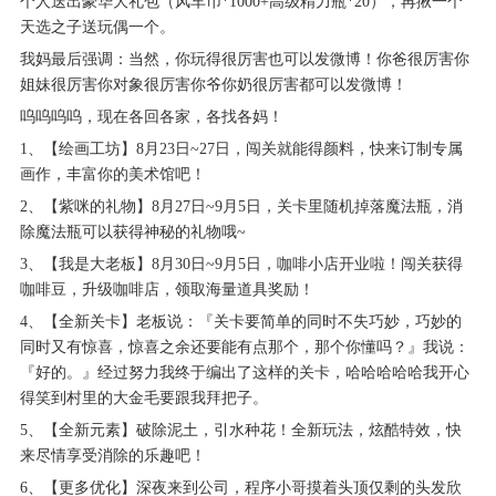
个人送出豪华大礼包（风车币*1000+高级精力瓶*20），再揪一个
天选之子送玩偶一个。
我妈最后强调：当然，你玩得很厉害也可以发微博！你爸很厉害你
姐妹很厉害你对象很厉害你爷你奶很厉害都可以发微博！
呜呜呜呜，现在各回各家，各找各妈！
1、【绘画工坊】8月23日~27日，闯关就能得颜料，快来订制专属
画作，丰富你的美术馆吧！
2、【紫咪的礼物】8月27日~9月5日，关卡里随机掉落魔法瓶，消
除魔法瓶可以获得神秘的礼物哦~
3、【我是大老板】8月30日~9月5日，咖啡小店开业啦！闯关获得
咖啡豆，升级咖啡店，领取海量道具奖励！
4、【全新关卡】老板说：『关卡要简单的同时不失巧妙，巧妙的
同时又有惊喜，惊喜之余还要能有点那个，那个你懂吗？』我说：
『好的。』经过努力我终于编出了这样的关卡，哈哈哈哈哈我开心
得笑到村里的大金毛要跟我拜把子。
5、【全新元素】破除泥土，引水种花！全新玩法，炫酷特效，快
来尽情享受消除的乐趣吧！
6、【更多优化】深夜来到公司，程序小哥摸着头顶仅剩的头发欣