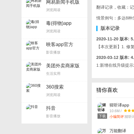
网易新闻手机版
翻译记录，收藏：记
浏览阅读
情景例句：多达8种
毒(得物)app
版本记录
浏览阅读
2020-11-20
版本: 5.
映客app官方
【本次更新】1. 修
影音播放
2020-03-12
版本: 4.
1:新增在线升级提示
美团外卖商家版
生活实用
360搜索
猜你喜欢
浏览阅读
猩听译app
抖音
10.6M /
影音播放
下载
小编简评:
猩听
翻译学习工具
万能翻译