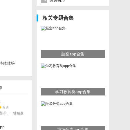
微师app
10
相关专题合集
航空app合集
化整体体验
译
学习教育类app合集
p
翻译，一键精准
pp
垃圾分类app合集