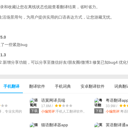
录和收藏让您在离线状态也能查看翻译结果，省时省力。
生活场景用句，为用户提供实用的口语表达方式，让您游藏无忧。
5.0
复了一些紧急bug
1.3
2:新增分享功能，可以分享至微信好友/朋友圈/微博3:修复已知bug4:优
手机翻译
翻译软件
手机词典
安卓翻译软件
词典翻
语翼网译员端
粤语翻译ap
17.8M /
33.9M /
下载
下载
译，专业实用的
小编简评:
手机人工翻译软件。
小编简评:
粤语
。
翻译。
猫语翻译器app
英语翻译通a