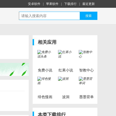
安卓软件
|
苹果软件
|
下载排行
|
最近更新
搜索
相关应用
免费小说
红果小说
智教中心
头条
绯色慢画
波洞
墨墨背单
词
本类下载排行