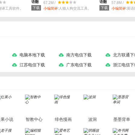
67.2M /
57.8M /
下载
下载
翻译工具软件。
小编简评:
人猫人狗交流工具。
小编简评:
英语
用！
电脑本地下载
南方电信下载
北方联通下
江苏电信下载
广东电信下载
浙江电信下
红果小说
智教中心
绯色慢画
波洞
墨墨背单
词