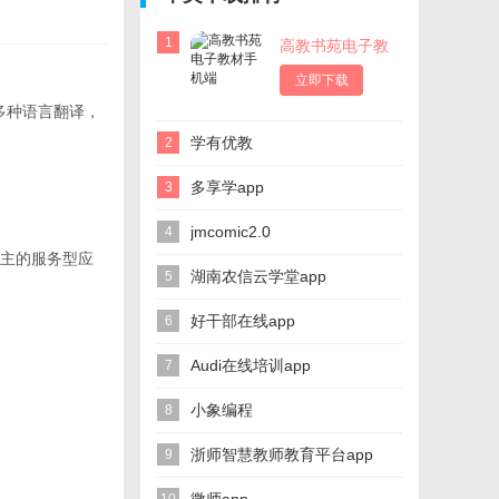
1
高教书苑电子教
材手机端
立即下载
多种语言翻译，
学有优教
2
多享学app
3
jmcomic2.0
4
主的服务型应
湖南农信云学堂app
5
好干部在线app
6
Audi在线培训app
7
小象编程
8
浙师智慧教师教育平台app
9