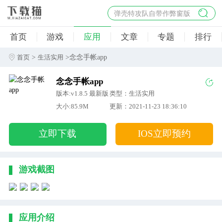
弹壳特攻队自带作弊窗版
杀手47行动
首页
游戏
应用
文章
专题
排行
地狱幸存者破解版
僵尸阴谋内置菜单破解版
>
>念念手帐app
首页
生活实用
杀戮之旅3破解版免费
念念手帐app
版本:v1.8.5 最新版
类型：生活实用
大小:85.9M
更新：2021-11-23 18:36:10
立即下载
IOS立即预约
游戏截图
应用介绍