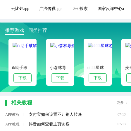
云比邻app
广汽传祺app
360搜索
国家反诈中心app
推荐游戏
同类推荐
tk助手破解版
小森林导航APP
ohhh星球游戏盒子
麦
下载
下载
下载
相关教程
更多
支付宝如何设置不让别人转账
APP教程
|
07-13
抖音如何查看主页访客
APP教程
|
07-13